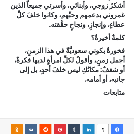
أشكرُ زوجي، وأبنائي، وأسرتي جميعاً الذين
غمروني بدعمهم وحبِّهم، وكانوا خلفَ كلِّ
عطاءٍ، وإنجازٍ، ونجاحٍ حقَّقته.
كلمةٌ أخيرةٌ؟
فخورةٌ بكوني سعوديَّةً في هذا الزمنِ،
أجمل زمنٍ، وأقولُ لكلِّ امرأةٍ لديها فكرةٌ،
أو شغفٌ: مكانُكِ ليس خلفَ أحدٍ، بل إلى
جانبه، أو أمامه.
متابعات
فيسبوك
لينكدإن
‏Tumblr
بينتيريست
‏Reddit
‏VKontakte
Odnoklassniki
‫X