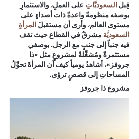
قِبل
السعوديَّاتِ
على العملِ، والاستثمارِ
بوصفه منظومةً واعدةً ذات أصداءٍ على
مستوى العالم، وأرى أن مستقبلَ
المرأةِ
السعوديَّة
مشرقٌ في القطاع حيث تقف
فيه جنباً إلى جنبٍ مع الرجل. بوصفي
مستثمرةً ومُشغِّلةً لمشروعٍ مثل «ذا
جروفز»، أشاهدُ يومياً كيف أن المرأةَ تحوِّلُ
المساحاتِ إلى قصصٍ ترؤى.
مشروع ذا جروفز