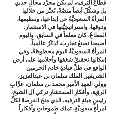
قطاعُ الترفيه، لم يكن مجرَّد مجالٍ جديدٍ،
بل وشكَّلَ أيضاً منصَّةً، تُعبِّر من خلالها
المرأةُ السعوديَّةُ عن إبداعها، وتنظيمها،
وذوقها، واستراتيجيَّتها في الاستثمار.
القطاعُ، كان مغلقاً في السابق، واليوم
أصبحنا نصنعُ تجاربَ، تُذكَرُ عالمياً.
المرأةُ السعوديَّةُ اليوم محظوظةٌ، وفي
إمكانها تحقيقُ شغفها وأحلامها على أرضِ
الواقع في ظلِّ قيادةِ خادم الحرمين
الشريفين الملك سلمان بن عبدالعزيز،
وولي العهدِ الأمير محمد بن سلمان، عرَّابِ
الرؤية، وأفكارِ المستشارِ تركي آل الشيخ،
رئيسِ هيئةِ الترفيه، الذي منحَ الفرصةَ لكلِّ
امرأةٍ سعوديَّةٍ، تملك طموحاتٍ وأفكاراً