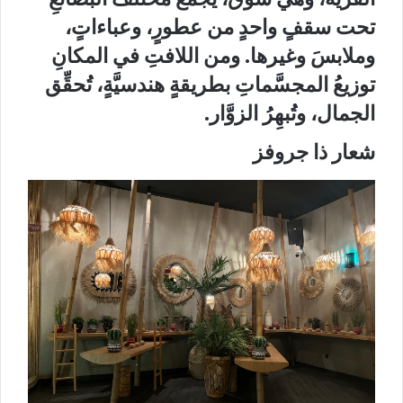
تحت سقفٍ واحدٍ من عطورٍ، وعباءاتٍ،
وملابسَ وغيرها. ومن اللافتِ في المكانِ
توزيعُ المجسَّماتِ بطريقةٍ هندسيَّةٍ، تُحقِّق
الجمال، وتُبهِرُ الزوَّار.
شعار ذا جروفز