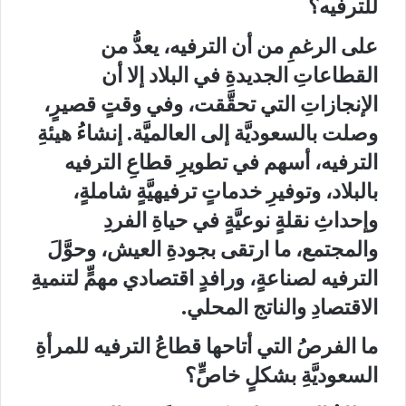
للترفيه؟
على الرغمِ من أن الترفيه، يعدُّ من
القطاعاتِ الجديدةِ في البلاد إلا أن
الإنجازاتِ التي تحقَّقت، وفي وقتٍ قصيرٍ،
وصلت بالسعوديَّة إلى العالميَّة. إنشاءُ هيئةِ
الترفيه، أسهم في تطويرِ قطاعِ الترفيه
بالبلاد، وتوفيرِ خدماتٍ ترفيهيَّةٍ شاملةٍ،
وإحداثِ نقلةٍ نوعيَّةٍ في حياةِ الفردِ
والمجتمع، ما ارتقى بجودةِ العيش، وحوَّلَ
الترفيه لصناعةٍ، ورافدٍ اقتصادي مهمٍّ لتنميةِ
الاقتصادِ والناتج المحلي.
ما الفرصُ التي أتاحها قطاعُ الترفيه للمرأةِ
السعوديَّةِ بشكلٍ خاصٍّ؟