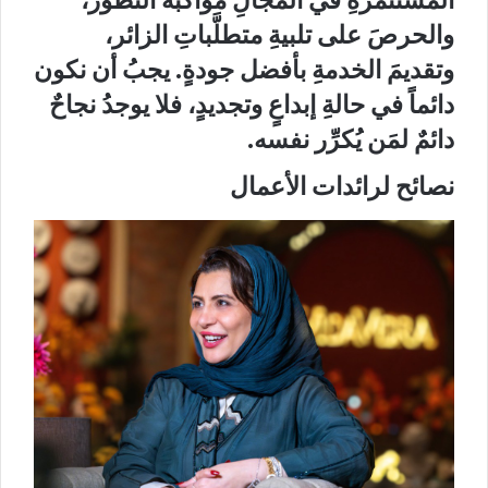
والحرصَ على تلبيةِ متطلَّباتِ الزائر،
وتقديمَ الخدمةِ بأفضل جودةٍ. يجبُ أن نكون
دائماً في حالةِ إبداعٍ وتجديدٍ، فلا يوجدُ نجاحٌ
دائمٌ لمَن يُكرِّر نفسه.
نصائح لرائدات الأعمال