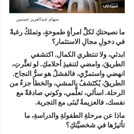
سهام عبدالعزيز حسنين
ما نصيحتكِ لكلِّ امرأةٍ طموحةٍ، وتملكُ رغبةً
في دخولِ مجالِ الاستثمار؟
ابدئي، ولا تنتظري الكمال. اكتشفي
الطريقَ، وامضي لتنفيذِ أحلامكِ. لو تعثَّرتِ،
انهضي واستمرِّي، فالفشلُ هو سرُّ النجاح.
الطريقُ، یُكتَشفُ بالمشي، والخطأ جزءٌ من
الرحلة. اسألي، تعلَّمي، وكوني صادقةً مع
نفسك، فالعزيمةُ تُبنَى مع التجربة.
ماذا عن مرحلةِ الطفولةِ والدراسةِ، ما
تأثيرُها في شخصيَّتكِ؟