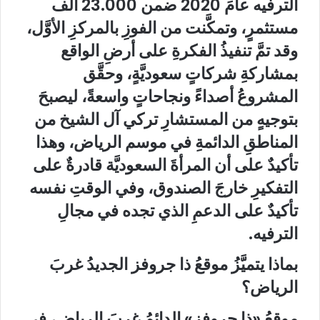
الترفيه عامَ 2020 ضمن 23.000 ألف
مستثمرٍ، وتمكَّنت من الفوزِ بالمركزِ الأوَّل،
وقد تمَّ تنفيذُ الفكرةِ على أرضِ الواقع
بمشاركةِ شركاتٍ سعوديَّةٍ، وحقَّق
المشروعُ أصداءً ونجاحاتٍ واسعةً، ليصبحَ
بتوجيهٍ من المستشارِ تركي آل الشيخ من
المناطقِ الدائمةِ في موسم الرياض، وهذا
تأكيدٌ على أن المرأةَ السعوديَّة قادرةٌ على
التفكيرِ خارجَ الصندوق، وفي الوقتِ نفسه
تأكيدٌ على الدعمِ الذي تجده في مجالِ
الترفيه.
بماذا يتميَّزُ موقعُ ذا جروفز الجديدُ غربَ
الرياض؟
موقعُ «ذا جروفز» الدائمُ غربَ الرياض، في