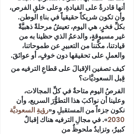
أنها قادرةٌ على القيادةِ، وعلى خلقِ الفرص،
وأن تكون شريكاً حقيقياً في بناءِ الوطن.
بكلِّ فخرٍ، هي اليوم، تعيشُ مرحلةً ذهبيَّةً
غير مسبوقةٍ، والدعمُ الذي حظينا به من
قيادتنا، مكَّننا من التعبيرِ عن طموحاتنا،
والعملِ على تحقيقها دون خوفٍ، أو عوائقَ.
كيف تصفين الإقبالَ على قطاعِ الترفيه من
قِبل السعوديَّات؟
الفرصُ اليوم متاحةٌ في كلِّ المجالات،
وعلينا أن نواكبَ هذا التطوُّرَ السريع، وأن
نكون جزءاً من المستقبلِ و«
رؤيةِ السعوديَّة
2030
». في مجالِ الترفيه هناك إقبالٌ
كبيرٌ، وتزايدٌ ملحوظٌ من