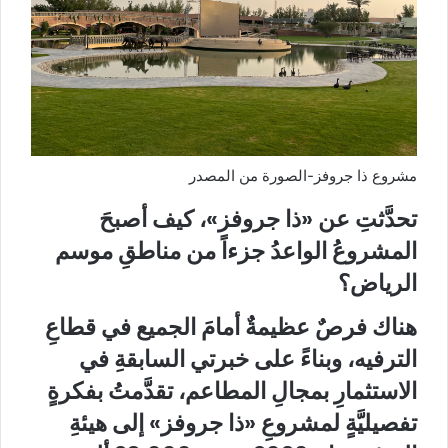
مشروع ذا جروفز-الصورة من المصدر
تحدَّثتِ عن «ذا جروفز»، كيف أصبحَ
المشروعُ الواعدُ جزءاً من مناطقِ موسم
الرياض؟
هناك فرصٌ عظيمةٌ أمامَ الجميع في قطاعِ
الترفيه، وبناءً على خبرتي السابقةِ في
الاستثمارِ بمجالِ المطاعم، تقدَّمتُ بفكرةٍ
تفصيليَّةٍ لمشروعِ «ذا جروفز» إلى هيئةِ