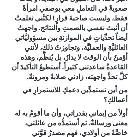
صعوبةً في التعاملِ معي بوصفي امرأةً
فقط، وليست صاحبةَ قرارٍ! لكنَّني تعلمتُ
أن أثبتَ نفسي بالصمتِ والنتائج. واجهتُ
أيضاً تحدِّياتٍ في الموازنةِ بين مسؤوليَّاتي
العائليَّةِ والعمليَّة، وتجاوزتُ ذلك، لأنني
أؤمنُ بأن الوقتَ لا يدارُ، بل يُنظَّم، وهذه
القاعدةُ ساعدتني كثيراً. أستطيعُ التأكيدَ أن
كلَّ تحدٍّ واجهته، زادني صلابةً ومرونةً.
من أين تستمدِّين دعمكِ للاستمرارِ في
أعمالكِ؟
أولاً من إيماني بقدراتي، وأن ما أقومُ به له
معنى ورسالةٌ، ثم أستمدُّه من عائلتي،
خاصَّةً من أولادي، فھم مصدرُ قوَّتي