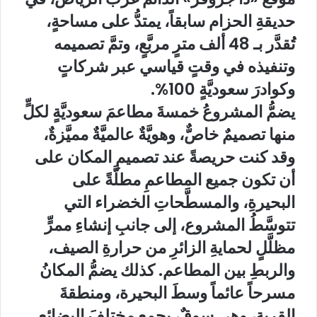
حديقةِ الحزام سابقاً، يمتدُّ على مساحةٍ،
تُقدَّر بـ 48 ألف مترٍ مربَّعٍ، وتمَّ تصميمه
وتنفيذه في وقتٍ قياسي عبر شركاتٍ
وكوادرَ سعوديَّةٍ 100%.
يضمُّ المشروعُ خمسةَ مطاعمَ سعوديَّةٍ لكلٍّ
منها تصميمٌ خاصٌّ، وهويَّةٌ عالميَّةٌ مميَّزةٌ،
وقد كنت حريصةً عند تصميمِ المكان على
أن تكون جميع المطاعمِ مطلَّةً على
البحيرةِ، والمسطَّحاتِ الخضراء التي
تتوسَّطُ المشروع، إلى جانبِ إنشاءِ ممرٍّ
مظلَّلٍ لحمايةِ الزائرِ من حرارةِ الصيف،
والربطِ بين المطاعم. كذلك يضمُّ المكانُ
مسرحاً عائماً وسطَ البحيرة، ومنطقةَ
القرية، وهي سوقٌ، يجمع مختلفَ البضائعِ