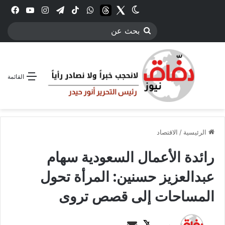
Twitter
الوضع المظلم
threads
واتساب
‫TikTok
تيلقرام
انستقرام
YouTube
فيس
بحث
عن
القائمة
الرئيسية
/
الاقتصاد
رائدة الأعمال السعودية سهام
عبدالعزيز حسنين: المرأة تحول
المساحات إلى قصص تروى
ت
أ