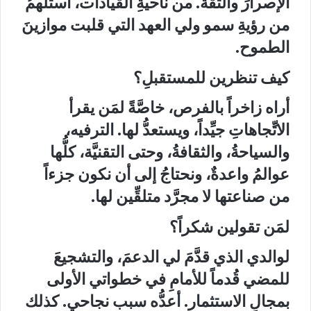
الإصرارَ والثقة. من ناحيةِ القيادات، أستلهمُ
من رؤيةِ سمو ولي العهد التي قلبت موازينَ
الطموح.
كيف تنظرين للمستقبلِ؟
أراه زاخراً بالفرص، خاصَّةً لمَن يقرأ
الاتِّجاهاتِ جيِّداً، ويستعدُّ لها. الترفيه،
والسياحةُ، والثقافةُ، وحتى التقنيَّة، كلُّها
عوالمُ واعدةٌ، ونحتاجُ إلى أن نكون جزءاً
من صناعتها لا مجرَّد متلقِّين لها.
لمَن تقولين شكراً؟
لوالدي الذي قدَّمَ لي الدعمَ، والتشجيعَ
للمضي قُدماً للأمامِ في خطواتي الأولى
بمجالِ الاستثمار. أعدُّه سبب نجاحي. كذلك