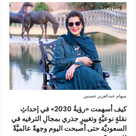
سهام عبدالعزيز حسنين
كيف أسهمت «رؤيةُ 2030» في إحداثِ
نقلةٍ نوعيَّةٍ وتغييرٍ جذري بمجالِ الترفيه في
السعوديَّة حتى أصبحت اليوم وجهةً عالميَّةً