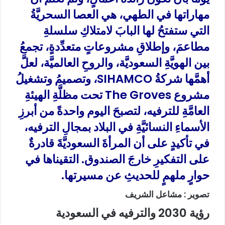
مهاراتها في الطهي، هي العصا السحريَّةُ
التي ستفتحُ لها البابَ لامتلاكِ سلسلةِ
مطاعمَ، وإطلاقِ مشروعاتٍ متعدِّدةٍ، تجمعُ
بين الهويَّةِ السعوديَّة، والروحِ العالميَّة، لعلَّ
أهمَّها شركةُ SIHAMCO، وتصميمُ وتشغيلُ
مشروع The Groves تحت مظلَّةِ الهيئةِ
العامَّةِ للترفيه، لتصبحَ اليوم واحدةً من أبرزِ
الأسماءِ النسائيَّةِ في البلاد بمجالِ الترفيه،
في تأكيدٍ على أن المرأةَ السعوديَّةَ قادرةٌ
على التفكيرِ خارجَ الصندوق. التقيناها في
حوارٍ ملهمٍ للحديثِ عن مسيرتها.
تصوير : مشاعل الشريف
رؤية 2030 والترفيه في السعودية