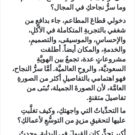
وما سرُّ نجاحكِ في المجال؟
دخولي قطاعَ المطاعم، جاء بدافعٍ من
شغفي بالتجربةِ المتكاملة في الأكلِ،
والإحساسِ، والموسيقى، والتصميمِ،
والخدمةِ، والمكان أيضاً. أطلقت
مشروعاتٍ عدة، تجمعُ بين الهويَّةِ
السعوديَّة، والروحِ العالميَّة. أمَّا سرُّ النجاح،
فهو اهتمامي بالتفاصيلِ أكثر من الصورةِ
العامَّة، لأن الصورةَ الجميلة، تُبنَى من
تفاصيلَ متقنةٍ.
ما التحدِّياتُ التي واجهتكِ، وكيف تغلَّبتِ
عليها لتحقيقِ مزيدٍ من التوسُّعِ لأعمالكِ؟
أكبر تحدٍّ، كان القبولَ في البداية. وجدتُ