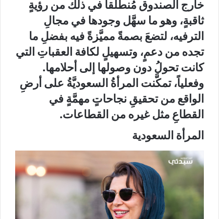
خارج الصندوق مُنطلقاً في ذلك من رؤيةٍ
ثاقبةٍ، وهو ما سهَّل وجودها في مجالِ
الترفيه، لتضعَ بصمةً مميَّزةً فيه بفضلِ ما
تجده من دعمٍ، وتسهيلٍ لكافة العقباتِ التي
كانت تحولُ دون وصولها إلى أحلامها.
وفعلياً، تمكَّنت المرأةُ السعوديَّةُ على أرضِ
الواقع من تحقيقِ نجاحاتٍ مهمَّةٍ في
القطاعِ مثل غيره من القطاعات.
المرأة السعودية