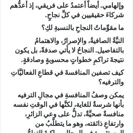
وإلهامي. أيضاً أعتمدُ على فريقي، إذ أعدُّهم
شركاءَ حقيقيين في كلِّ نجاحٍ.
ما مقوِّماتُ النجاحِ بالنسبةِ لكِ؟
النيَّةُ الصافيةُ، والإصرارُ، والاهتمامُ
بالتفاصيل. النجاحُ لا يأتي صدفةً، بل يكون
نتيجةَ تراكمِ خطواتٍ محسوبةٍ وصادقةٍ.
كيف تصفين المنافسةَ في قطاعِ الفعاليَّاتِ
والترفيه؟
يمكن وصفُ المنافسةِ في مجالِ الترفيه
بأنها شرسةٌ للغاية، لكنَّها في الوقتِ نفسه
منافسةٌ صحيَّةٌ، تدلُّ على وعي الزائرِ،
وارتفاعِ ذائقته، وهو ما يتطلَّبُ من
المستثمرةِ في المجالِ مواكبةَ التطوُّر،