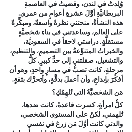
وُلِدتُ في لندن، وقضيتُ في العاصمةِ
البريطانيَّةِ أوَّلَ عشرةِ أعوامٍ من عمري.
هذه النشأةُ، منحتني نظرةً واسعةً، ومبكِّرةً
على العالم، وساعدتني في بناءِ شخصيَّةٍ
مستقلَّةٍ. دراستي لاحقاً في السعوديَّة،
والخبراتُ المتنوِّعةُ بين التصميمِ، والتنظيمِ،
والتشغيل، صقلتني إلى حدٍّ كبيرٍ. كلُّ
مرحلةٍ، كانت تصبُّ في مسارٍ واحدٍ، وهو أن
أفكِّرَ بإبداعٍ، وأن أعملَ بدقَّةٍ، وأتحرَّك بثقةٍ.
مَن الشخصيَّةُ التي تُلهِمُكِ؟
كلُّ امرأةٍ، كسرت قاعدةً، كانت ضدها،
تُلهمني، لكنْ على المستوى الشخصي،
والدتي كانت أوَّلَ مَن زرعَ في نفسي