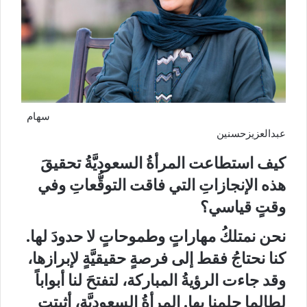
سهام
عبدالعزيزحسنين
كيف استطاعت المرأةُ السعوديَّةُ تحقيقَ
هذه الإنجازاتِ التي فاقت التوقُّعاتِ وفي
وقتٍ قياسي؟
نحن نمتلكُ مهاراتٍ وطموحاتٍ لا حدودَ لها.
كنا نحتاجُ فقط إلى فرصةٍ حقيقيَّةٍ لإبرازها،
وقد جاءت الرؤيةُ المباركة، لتفتحَ لنا أبواباً
لطالما حلمنا بها. المرأةُ السعوديَّة، أثبتت