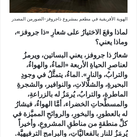
الهوية الأفريقية في مطعم بمشروع ذاجروفز-الصورمن المصدر
لماذا وقعَ الاختيارُ على شعارِ «ذا جروفز»،
وماذا يعني؟
شعارُ ذا جروفز، يعني البساتين، ويرمزُ
لعناصرِ الحياةِ الأربعة «الماءُ، والهواءُ،
والترابُ، والنار». الماءُ، يتمثَّلُ في وجودِ
البحيرةِ، والشلَّالاتِ، والنوافير، والشجرةِ
الماطرة، والترابُ، يُرمَزُ له بالزراعةِ،
والمسطَّحاتِ الخضراء، أمَّا الهواءُ، فيشارُ
له بالعطورِ، والبخورِ، والروائحِ المميَّزة في
كلِّ منطقةٍ من مناطقِ المشروعِ، وأخيراً
يُرمَزُ للنار بالفعاليَّاتِ، والبرامجِ الترفيهيَّة.