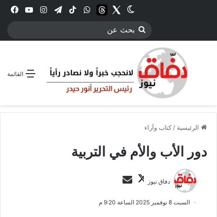
Twitter
الوضع المظلم
threads
واتساب
‫TikTok
تيلقرام
انستقرام
YouTube
فيس
بحث
عن
القائمة
الرئيسية
/
كتاب وآراء
دور الأب والأم في التربية
ت
أ
دفاق نيوز
ا
ر
ب
س
السبت 8 نوفمبر 2025 الساعة 9:20 م
ع
ل