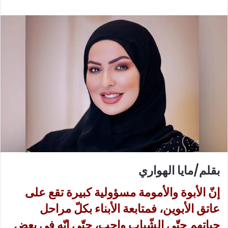
ع
ب
ل
ر
ى
ي
X
د
ا
إ
ل
ك
ت
ر
و
ن
ي
ا
بقلم/مايا الهواري
إنّ الأبوة والأمومة مسؤولية كبيرة تقع على
عاتق الأبوين، فمتابعة الأبناء بكلّ مراحل
حياتهم حتّى الشّباب واجب، حتّى إنّه في بعض