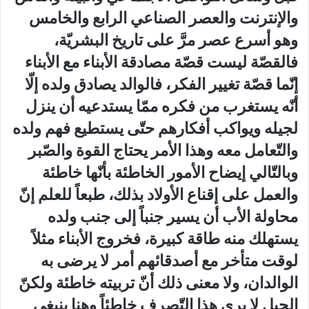
والإنترنت والعصر الصناعي الرابع والخامس
وهو أسرع عصر مرَّ على تاريخ البشريّة،
فالقصّة ليست قصّة مصادقة الأبناء مع الأبناء
إنّما قصّة تغيير الفكر، فالوالد يصادق ولده إلّا
أنّه يستغرب من فكره ممّا يستدعيه أن ينزل
لجيله ويواكب أفكارهم حتّى يستطيع فهم ولده
والتّعامل معه وهذا الأمر يحتاج القوة والصّبر
وبالتّالي إيضاح الأمور الخاطئة بأنّها خاطئة
والعمل على إقناع الأولاد بذلك، طبعاً للعلم إنّ
محاولة الأب أن يسير جنباً إلى جنب ولده
يستهلك منه طاقة كبيرة، فخروج الأبناء مثلاً
لوقت متأخر مع أصدقائهم أمر لا يرضى به
الوالدان، ولا معنى ذلك أنّ تربيته خاطئة ولكنّ
الجيل لا يرى هذا التّصرف خاطئاً وهنا ينبغي