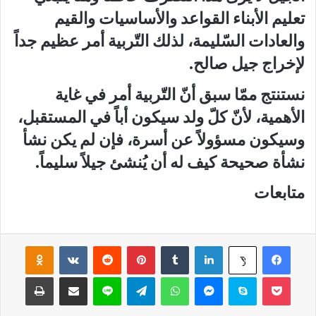
تعليم الأبناء القواعد والأساسيات والقيم
والعادات السّليمة، لذلك التّربية أمر عظيم جداً
لإخراج جيل صالح.
نستنتج ممّا سبق أنّ التّربية أمر في غاية
الأهمية، لأنّ كلّ ولد سيكون أباً في المستقبل،
وسيكون مسؤولاً عن أسرة، فإن لم يكن نشأ
نشأة صحيحة كيف له أن يُنشئ جيلاً سليماً.
متابعات
فيسبوك
لينكدإن
‏Tumblr
بينتيريست
‏Reddit
‏VKontakte
Odnoklassniki
‫X
‫Pocket
سكايب
ماسنجر
واتساب
تيلقرام
لاين
مشاركة عبر البريد
طباعة