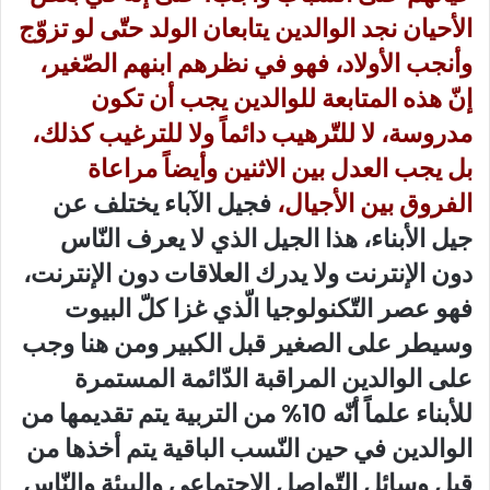
الأحيان نجد الوالدين يتابعان الولد حتّى لو تزوّج
وأنجب الأولاد، فهو في نظرهم ابنهم الصّغير،
إنّ هذه المتابعة للوالدين يجب أن تكون
مدروسة، لا للتّرهيب دائماً ولا للترغيب كذلك،
بل يجب العدل بين الاثنين وأيضاً مراعاة
الفروق بين الأجيال،
فجيل الآباء يختلف عن
جيل الأبناء، هذا الجيل الذي لا يعرف النّاس
دون الإنترنت ولا يدرك العلاقات دون الإنترنت،
فهو عصر التّكنولوجيا الّذي غزا كلّ البيوت
وسيطر على الصغير قبل الكبير ومن هنا وجب
على الوالدين المراقبة الدّائمة المستمرة
للأبناء علماً أنّه 10% من التربية يتم تقديمها من
الوالدين في حين النّسب الباقية يتم أخذها من
قبل وسائل التّواصل الاجتماعي والبيئة والنّاس