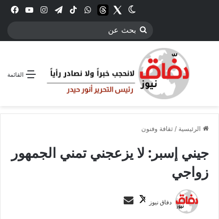
Twitter
الوضع المظلم
threads
واتساب
‫TikTok
تيلقرام
انستقرام
YouTube
فيس
بحث
عن
القائمة
الرئيسية
/
ثقافة وفنون
جيني إسبر: لا يزعجني تمني الجمهور
زواجي
ت
أ
دفاق نيوز
ا
ر