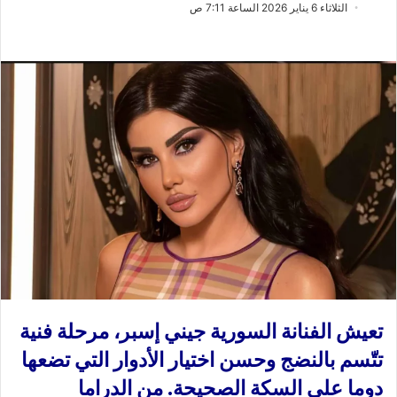
ب
س
الثلاثاء 6 يناير 2026 الساعة 7:11 ص
ع
ل
ع
ب
ل
ر
ى
ي
X
د
ا
إ
ل
ك
ت
ر
و
ن
ي
ا
تعيش الفنانة السورية جيني إسبر، مرحلة فنية
تتّسم بالنضج وحسن اختيار الأدوار التي تضعها
دوما على السكة الصحيحة. من الدراما