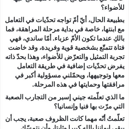
للأضواء؟
بطبيعة الحال، أيّ أمّ تواجه تحدّيات في التعامل
مع ابنتها، خاصة في بداية مرحلة المراهقة، فما
بالكِ عندما تكون الأمّ عزباء. أمّا ساندي، فهي
فتاة تتمتّع بشخصية قوية وفريدة، وقد خاضت
تجربة التمثيل والتعرّض للأضواء، وهذا بحدّ ذاته
يفرض تحدّيات إضافية في طريقة التعامل
معها وتوجيهها، ويحمّلني مسؤولية أكبر في
مرافقتها وحمايتها في هذه المرحلة.
ما الذي تعلّمته جيني إسبر من التجارب الصعبة
التي مرّت بها فنيا وإنسانيا؟
تعلّمتُ أنّه مهما كانت الظروف صعبة، يجب أن
يبقى إيماننا بالله كبيرا وثابتا، وأن نتمسّك