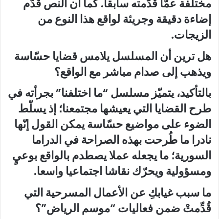
مختلفة عمّا قدّمته سابقا. كما أن النص قدّم
إضاءة دقيقة وجريئة لواقع هذا النوع من
الزيجات.
هل ترين أن المسلسل يلامس قضايا حسّاسة
ويذهب إلى صدام مباشر مع الواقع؟
بالتأكيد، يتميّز مسلسل “ما اختلفنا” بجرأته في
طرح القضايا التي يعيشها مجتمعنا؛ إذ يسلّط
الضوء على مواضيع حسّاسة يمكن القول إنّها
نادرا ما طُرحت بهذه الصراحة في الدراما
السورية؛ ما يجعله عملا يصطدم بالواقع بوعيٍ
ومسؤولية ويحرّك نقاشا اجتماعيا واسعا.
ما سبب غيابكِ عن الأعمال المسرحية التي
قُدِّمتْ ضمن فعاليات “موسم الرياض”؟