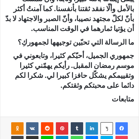
بالأمل وألّا نفقد ثقتنا بأنفسنا. كما آمنتُ أكثر
بأنّ لكلّ مجتهد نصيبا، وأنّ الصبر والاجتهاد لا بدّ
أن يؤتيا ثمارهما في الوقت المناسب.
ما الرسالة التي تحبّين توجيهها لجمهوركِ؟
جمهوري الجميل، أحبّكم كثيرا، وتابعوني في
موسم رمضان المقبل. رأيكم يهمّني كثيرا
وتقييمكم يشكّل حافزا كبيرا لي. شكرا لكم
دائما على محبتكم وثقتكم.
متابعات
فيسبوك
لينكدإن
‏Tumblr
بينتيريست
‏Reddit
‏VKontakte
Odnoklassniki
‫X
‫Pocket
سكايب
ماسنجر
واتساب
تيلقرام
لاين
مشاركة عبر البريد
طباعة