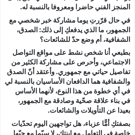
المنجز الفني حاضرا ومعروفا بالنسبة له.
في حال قرّرتِ يوما مشاركة خبر شخصي مع
الجمهور، ما الذي يدفعكِ إلى ذلك: الصدق،
الشفافية، أم وضع حدّ للشائعات؟
بطبعي أنا شخص نشط على مواقع التواصل
الاجتماعي، وأحرص على مشاركة الكثير من
تفاصيل حياتي مع جمهوري. وأعتقد أنّ الصدق
والشفافية هما الدافعان الأساسيان بالنسبة لي
في أي خطوة من هذا النوع، لأنهما الأساس
في بناء علاقة صحّية وصادقة مع الجمهور،
بعيدا عن التأويلات والشائعات.
بصفتكِ أمًّا عزباء، هل تواجهين اليوم تحدّيات
خاصة في التعامل مع ابنتكِ، لا سيّما مع حبّها