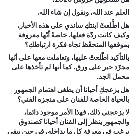
العلم عند الله، ونقول إن شاء الله.
هل اطَّلعتْ ابنتكِ ساندي على هذه الأخبار،
وكيف كانت ردّة فعلها، خاصةً أنّها معروفة
بموقفها المتحفّظ تجاه فكرة ارتباطكِ؟
بالتأكيد اطّلعتْ عليها، وتعاملت معها على أنّها
مجرّد حبر على ورق. كما أنها لم تأخذها على
محمل الجد.
هل يزعجكِ أحيانا أن يطغى اهتمام الجمهور
بالحياة الخاصة للفنان على منجزه الفني؟
لا يزعجني ذلك. فهذا الأمر موجود دائما،
والجمهور ينظر إلى الفنان أحيانا كصندوق
يرغب في معرفة كل ما بداخله، في حين يبقى