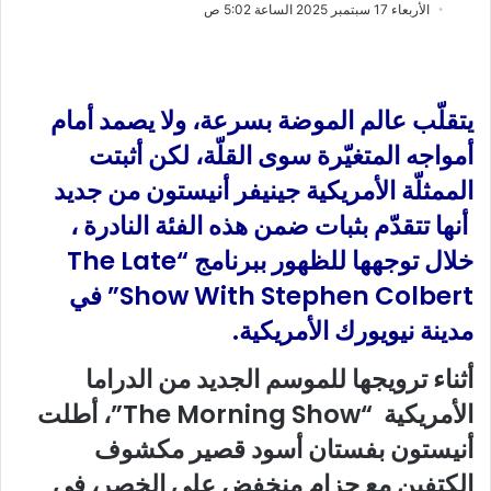
ب
س
الأربعاء 17 سبتمبر 2025 الساعة 5:02 ص
ع
ل
ع
ب
ل
ر
ى
ي
يتقلّب
عالم الموضة بسرعة، ولا يصمد أمام
X
د
أمواجه المتغيّرة سوى القلّة،
لكن
أثبتت
ا
الممثلّة الأمريكية
جينيفر أنيستون
من جديد
إ
ل
أنها تتقدّم بثبات ضمن هذه الفئة النادرة ،
ك
خلال توجهها للظهور ببرنامج “
The Late
ت
Show With Stephen Colbert
” في
ر
و
مدينة نيويورك الأمريكية.
ن
ي
أثناء ترويجها للموسم الجديد من الدراما
ا
الأمريكية
“The Morning Show”
، أطلت
أنيستون بفستان أسود قصير مكشوف
الكتفين مع حزام منخفض على الخصر، في