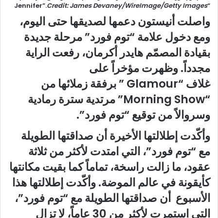
Credit: James Devaney/WireImage/Getty Images
“Jennifer”.
واصلت أنيستون دعمها لصديقها حتى اليوم،
ومع دخول علامة “توم فورد” مرحلة جديدة
بقيادة المصمّم هايدر أكرمان، رفعت الراية
مجدداً. وظهرت مؤخراً على
غلاف “
Glamour
” برفقة زملائها من
“
Morning Show
” مرتدية سترة رمادية
وسروالاً من توقيع “توم فورد”.
وأكّدت إطلالتها الأخيرة أن صداقتها الطويلة
مع “توم فورد”، التي امتدت لأكثر من ثلاثة
عقود، ما زالت راسخة، تماماً كما بقيت مكانتها
كأيقونة في عالم الموضة. وأكّدت إطلالتها هذا
الأسبوع أن صداقتها الطويلة مع “توم فورد”،
التي استمرت لأكثر من 30 عاماً، لا تزال