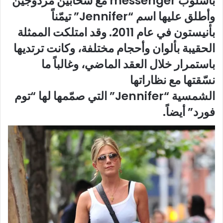
بأسلوب
messenger
مع سحّابين مزدوجين
وأطلق عليها اسم
“Jennifer”
تيمّناً
بأنيستون في عام 2011. وقد امتلكت الممثلة
الحقيبة بألوان وأحجام مختلفة، وكانت ترتديها
باستمرار خلال العقد الماضي، وغالباً ما
نسّقتها مع نظاراتها
الشمسية
“Jennifer”
التي صمّمها لها “توم
فورد” أيضاً
.