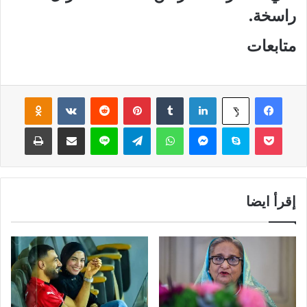
راسخة.
متابعات
فيسبوك
لينكدإن
‏Tumblr
بينتيريست
‏Reddit
‏VKontakte
Odnoklassniki
‫X
‫Pocket
سكايب
ماسنجر
واتساب
تيلقرام
لاين
مشاركة عبر البريد
طباعة
إقرأ ايضا