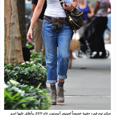
صمّم توم فورد حقيبة خصيصاً لجينيفر أنيستون عام 2011، وأطلق عليها اسم