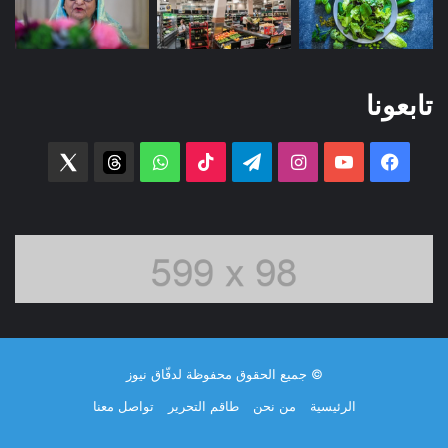
تابعونا
فيسبوك
‫YouTube
انستقرام
تيلقرام
‫TikTok
واتساب
threads
witter
© جميع الحقوق محفوظة لدفّاق نيوز
الرئيسية
من نحن
طاقم التحرير
تواصل معنا