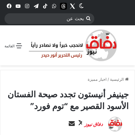
Twitter
الوضع المظلم
threads
واتساب
‫TikTok
تيلقرام
انستقرام
YouTube
فيس
بحث
عن
القائمة
الرئيسية
/
اخبار مميزة
جينيفر أنيستون تجدد صيحة الفستان
الأسود القصير مع “توم فورد”
ت
أ
دفاق نيوز
ا
ر