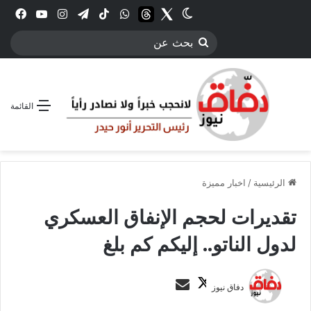
Twitter
الوضع المظلم
threads
واتساب
‫TikTok
تيلقرام
انستقرام
YouTube
فيس
بحث
عن
القائمة
الرئيسية
/
اخبار مميزة
تقديرات لحجم الإنفاق العسكري
لدول الناتو.. إليكم كم بلغ
ت
أ
دفاق نيوز
ا
ر