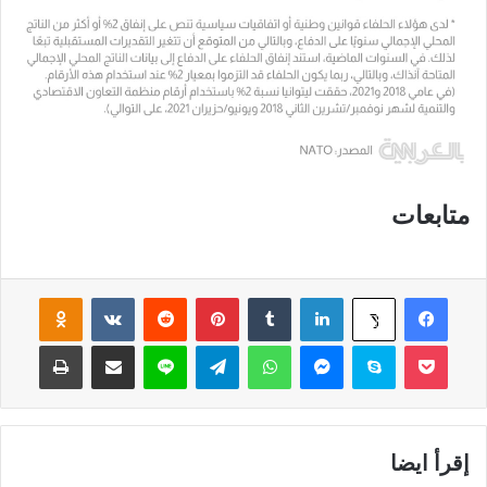
متابعات
فيسبوك
لينكدإن
‏Tumblr
بينتيريست
‏Reddit
‏VKontakte
Odnoklassniki
‫X
‫Pocket
سكايب
ماسنجر
واتساب
تيلقرام
لاين
مشاركة عبر البريد
طباعة
إقرأ ايضا