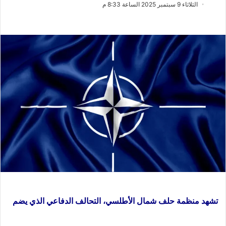
ب
س
الثلاثاء 9 سبتمبر 2025 الساعة 8:33 م
ع
ل
ع
ب
ل
ر
ى
ي
X
د
ا
إ
ل
ك
ت
ر
و
ن
ي
ا
تشهد منظمة حلف شمال الأطلسي، التحالف الدفاعي الذي يضم