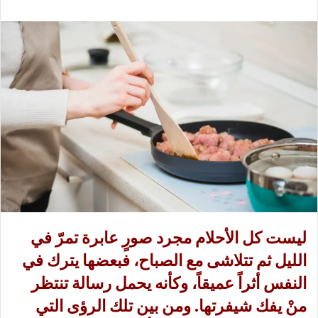
ع
ب
ل
ر
ى
ي
X
د
ا
إ
ل
ك
ت
ر
و
ن
ي
ا
ليست كل الأحلام مجرد صورٍ عابرة تمرّ في
الليل ثم تتلاشى مع الصباح، فبعضها يترك في
النفس أثراً عميقاً، وكأنه يحمل رسالة تنتظر
منْ يفك شيفرتها. ومن بين تلك الرؤى التي