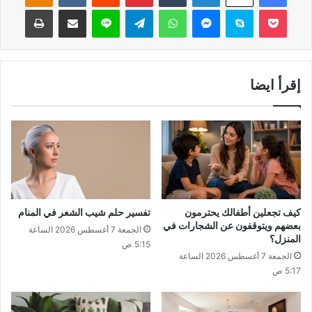
‫Pocket
سكايب
ماسنجر
واتساب
تيلقرام
لاين
مشاركة عبر البريد
طباعة
إقرأ ايضا
كيف تجعلين أطفالك يحترمون
تفسير حلم شيب الشعر في المنام
بعضهم ويتوقفون عن الشجارات في
الجمعة 7 أغسطس 2026 الساعة
المنزل؟
5:15 ص
الجمعة 7 أغسطس 2026 الساعة
5:17 ص