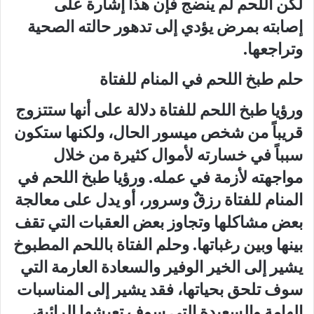
لكن اللحم لم ينضج فإن هذا إشارة على
إصابته بمرض يؤدي إلى تدهور حالته الصحية
وتراجعها.
حلم طبخ اللحم في المنام للفتاة
ورؤيا طبخ اللحم للفتاة دلالة على أنها ستتزوج
قريباً من شخص ميسور الحال، ولكنها ستكون
سبباً في خسارته لأموال كثيرة من خلال
مواجهته لأزمة في عمله. ورؤيا طبخ اللحم في
المنام للفتاة رزقٌ وسرور، أو يدل على معالجة
بعض مشاكلها وتجاوز بعض العقبات التي تقف
بينها وبين رغباتها. وحلم الفتاة باللحم المطبوخ
يشير إلى الخير الوفير والسعادة العارمة التي
سوف تلحق بحياتها، فقد يشير إلى المناسبات
الهامة والسعيدة التي سوف تعيشها الرائية،