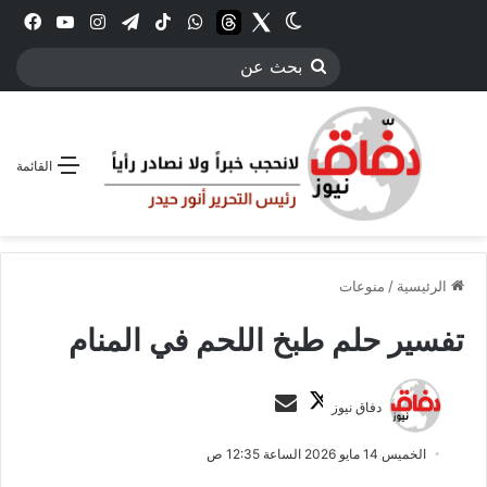
Twitter
الوضع المظلم
threads
واتساب
‫TikTok
تيلقرام
انستقرام
YouTube
فيس
بحث
عن
القائمة
الرئيسية
/
منوعات
تفسير حلم طبخ اللحم في المنام
ت
أ
دفاق نيوز
ا
ر
ب
س
الخميس 14 مايو 2026 الساعة 12:35 ص
ع
ل