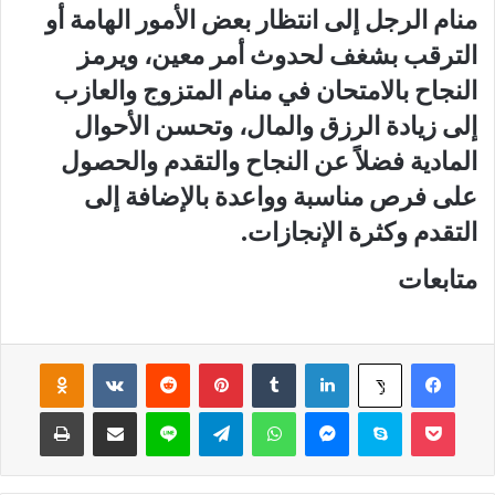
منام الرجل إلى انتظار بعض الأمور الهامة أو
الترقب بشغف لحدوث أمر معين، ويرمز
النجاح بالامتحان في منام المتزوج والعازب
إلى زيادة الرزق والمال، وتحسن الأحوال
المادية فضلاً عن النجاح والتقدم والحصول
على فرص مناسبة وواعدة بالإضافة إلى
التقدم وكثرة الإنجازات.
متابعات
فيسبوك
لينكدإن
‏Tumblr
بينتيريست
‏Reddit
‏VKontakte
Odnoklassniki
‫X
‫Pocket
سكايب
ماسنجر
واتساب
تيلقرام
لاين
مشاركة عبر البريد
طباعة