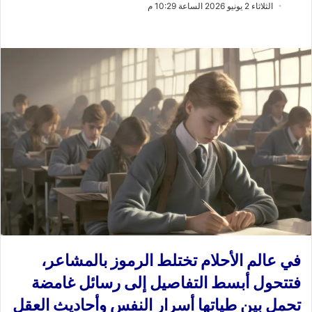
ب
س
الثلاثاء 2 يونيو 2026 الساعة 10:29 م
ع
ل
ع
ب
ل
ر
ى
ي
X
د
ا
إ
ل
ك
ت
ر
و
ن
ي
ا
في عالم الأحلام تختلط الرموز بالمشاعر،
فتتحول أبسط التفاصيل إلى رسائل غامضة
تحمل بين طياتها أسرار النفس وأحاديث العقل