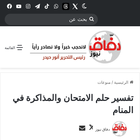
Twitter
الوضع المظلم
threads
واتساب
‫TikTok
تيلقرام
انستقرام
YouTube
فيس
بحث
عن
القائمة
الرئيسية
/
منوعات
تفسير حلم الامتحان والمذاكرة في
المنام
ت
أ
دفاق نيوز
ا
ر