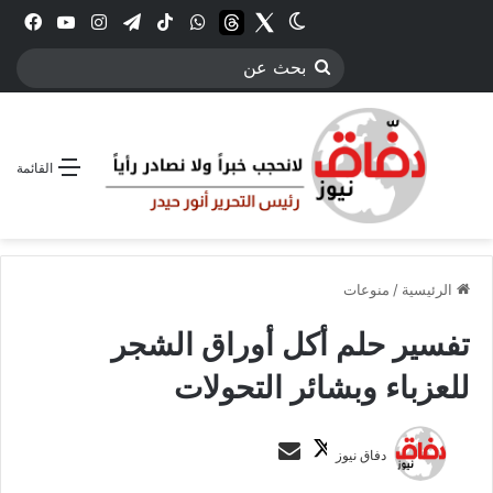
Twitter
الوضع المظلم
threads
واتساب
‫TikTok
تيلقرام
انستقرام
YouTube
فيس
بحث
عن
القائمة
الرئيسية
/
منوعات
تفسير حلم أكل أوراق الشجر
للعزباء وبشائر التحولات
ت
أ
دفاق نيوز
ا
ر