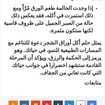
إذا وجدت الحالمة طعم الورق مُرّاً ومع
ذلك استمرت في أكله، فقد يعكس ذلك
حالة من الصبر الجميل على ظروف قاسية
لكنها ستكون مثمرة.
يمثل حلم أكل أوراق الشجر دعوة للتناغم مع
المسارات الطبيعية للنمو، في حياتك. وهو
يرمز إلى الحكمة والرزق، ويؤكد أن المرحلة
القادمة ستشهد اخضرارا في جوانب حياتك
التي كانت تعاني من الجفاف.
متابعات
فيسبوك
لينكدإن
‏Tumblr
بينتيريست
‏Reddit
‏VKontakte
Odnoklassniki
‫X