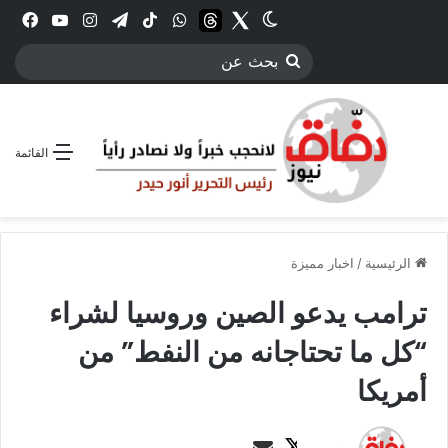
Twitter
الوضع المظلم
threads
واتساب
‫TikTok
تيلقرام
انستقرام
YouTube
فيس
بحث
عن
القائمة
الرئيسية
/
اخبار مميزة
ترامب يدعو الصين وروسيا لشراء
“كل ما تحتاجانه من النفط” من
أمريكا
ت
أ