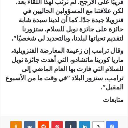
قريبًا على الأرجح. لم نرتب لهذا اللقاء بعد.
لكن علاقتنا مع المسؤولين الحاليين في
فنزويلا جيدة جدًا. كما أن لدينا سيدة شابة
حائزة على جائزة نوبل للسلام. ستزورنا
لتقديم تحياتها لبلدنا، وبالتحديد لي شخصيًا”.
وقال ترامب إن زعيمة المعارضة الفنزويلية،
ماريا كورينا ماتشادو، التي أهدت جائزة نوبل
للسلام التي فازت بها العام الماضي إلى
ترامب، ستزور البلاد “في وقت ما من الأسبوع
المقبل”.
متابعات
فيسبوك
لينكدإن
‏Tumblr
بينتيريست
‏Reddit
‏VKontakte
Odnoklassniki
‫X