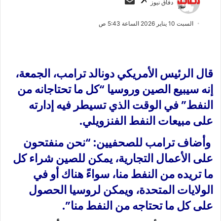
دفاق نيوز
ا
ر
ب
س
السبت 10 يناير 2026 الساعة 5:43 ص
ع
ل
ع
ب
ل
ر
ى
ي
قال الرئيس الأمريكي دونالد ترامب، الجمعة،
X
د
إنه سيبيع الصين وروسيا “كل ما تحتاجانه من
ا
النفط” في الوقت الذي تسيطر فيه إدارته
إ
ل
على مبيعات النفط الفنزويلي.
ك
ت
وأضاف ترامب للصحفيين: “نحن منفتحون
ر
على الأعمال التجارية، يمكن للصين شراء كل
و
ما تريده من النفط منا، سواءً هناك أو في
ن
ي
الولايات المتحدة، ويمكن لروسيا الحصول
ا
على كل ما تحتاجه من النفط منا”.