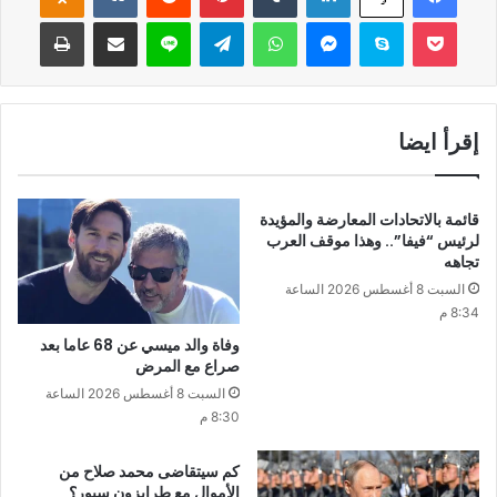
‫Pocket
سكايب
ماسنجر
واتساب
تيلقرام
لاين
مشاركة عبر البريد
طباعة
إقرأ ايضا
قائمة بالاتحادات المعارضة والمؤيدة
لرئيس “فيفا”.. وهذا موقف العرب
تجاهه
السبت 8 أغسطس 2026 الساعة
8:34 م
وفاة والد ميسي عن 68 عاما بعد
صراع مع المرض
السبت 8 أغسطس 2026 الساعة
8:30 م
كم سيتقاضى محمد صلاح من
الأموال مع طرابزون سبور؟