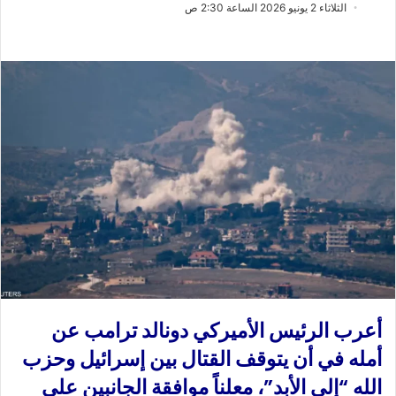
ب
س
الثلاثاء 2 يونيو 2026 الساعة 2:30 ص
ع
ل
ع
ب
ل
ر
ى
ي
X
د
ا
إ
ل
ك
ت
ر
و
ن
ي
ا
أعرب الرئيس الأميركي دونالد ترامب عن
أمله في أن يتوقف القتال بين إسرائيل وحزب
الله “إلى الأبد”، معلناً موافقة الجانبين على