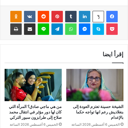
فيسبوك
لينكدإن
‏Tumblr
بينتيريست
‏Reddit
‏VKontakte
Odnoklassniki
‫X
‫Pocket
سكايب
ماسنجر
واتساب
تيلقرام
لاين
مشاركة عبر البريد
طباعة
إقرأ ايضا
الشيخة حسينة تعتزم العودة إلى
من هي ماجي صادق؟ المرأة التي
بنغلاديش رعم انها تواجه حكما
كان لها دور مؤثر في انتقال محمد
بالإعدام
صلاح إلى طرابزون سبور التركي
الخميس 6 أغسطس 2026 الساعة
الخميس 6 أغسطس 2026 الساعة