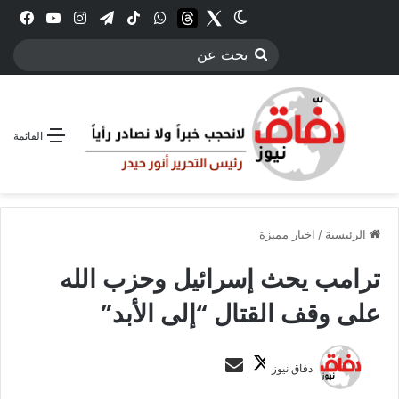
Twitter
الوضع المظلم
threads
واتساب
‫TikTok
تيلقرام
انستقرام
YouTube
فيس
بحث
عن
القائمة
الرئيسية
/
اخبار مميزة
ترامب يحث إسرائيل وحزب الله
على وقف القتال “إلى الأبد”
ت
أ
دفاق نيوز
ا
ر