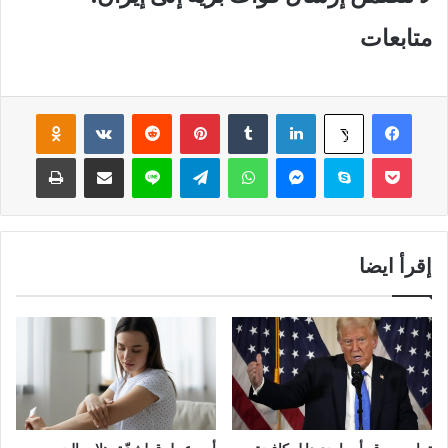
متابعات
فيسبوك
لينكدإن
‏Tumblr
بينتيريست
‏Reddit
‏VKontakte
Odnoklassniki
‫X
‫Pocket
سكايب
ماسنجر
واتساب
تيلقرام
لاين
مشاركة عبر البريد
طباعة
إقرأ ايضا