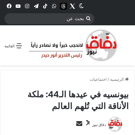
Twitter
الوضع المظلم
threads
واتساب
‫TikTok
تيلقرام
انستقرام
YouTube
فيس
بحث
عن
القائمة
الرئيسية
/
اجتماعيات
بيونسيه في عيدها الـ44: ملكة
الأناقة التي تُلهم العالم
ت
أ
دفاق نيوز
ا
ر