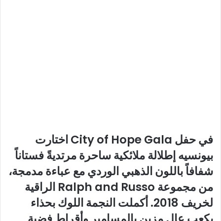
في حفل City of Hope Gala اختارت
بيونسيه إطلالة ملائكية ساحرة مرتديةً فستاناً
شفافاً باللون الذهبي الوردي مع عباءة مدمجة،
من مجموعة Ralph and Russo الراقية
لخريف 2018. أكملت النجمة اللوك بحذاء
بكعب عالٍ مزين بالمسامير وأقراط فضية