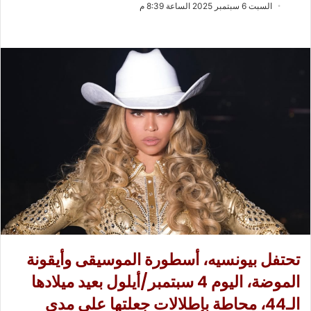
ب
س
السبت 6 سبتمبر 2025 الساعة 8:39 م
ع
ل
ع
ب
ل
ر
ى
ي
X
د
ا
إ
ل
ك
ت
ر
و
ن
ي
ا
تحتفل بيونسيه، أسطورة الموسيقى وأيقونة
الموضة، اليوم 4 سبتمبر/أيلول بعيد ميلادها
الـ44، محاطة بإطلالات جعلتها على مدى