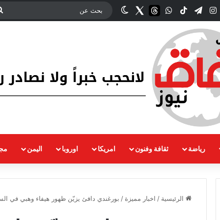
ك
‫YouTub
انستقرام
تيلقرام
‫TikTok
واتساب
threads
Twitter
الوضع المظلم
رياضة
ثقافة وفنون
امريكا
اوروبا
اليمن
مجت
الرئيسية
/
اخبار مميزة
/
بورغندي دافئ يزيّن ظهور هيفاء وهبي في الس