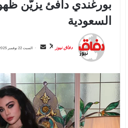
بورغندي دافئ يزيّن ظهو
السعودية
ت
أ
ا
ر
دفاق نيوز
السبت 22 نوفمبر 2025 الساعة 6:01 م
ب
س
ع
ل
ع
ب
ل
ر
ى
ي
X
د
ا
إ
ل
ك
ت
ر