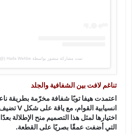
تمت مشاركة منشور بواسطة ‏‎Haifa Wehbe‎‏ (@‏‎haifawehbe‎‏)
تناغم لافت بين الشفافية والجلد
اعتمدت هيفا توبًا شفافة مخرّمة بطريقة ناع
انسيابية الق
اختيارها لمثل هذا التصميم منح الإطلالة بعدًا
التي أضفت عمقًا بصريًا على القطعة.