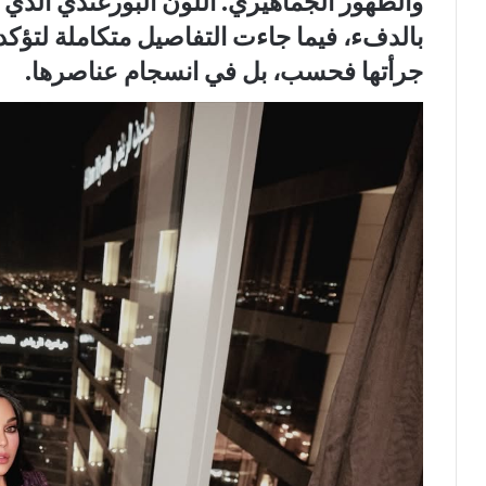
والظهور الجماهيري. اللون البورغندي الذي ا
بالدفء، فيما جاءت التفاصيل متكاملة لتؤكد
جرأتها فحسب، بل في انسجام عناصرها.