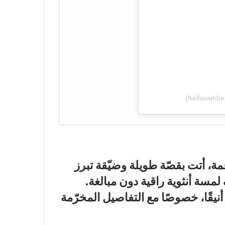
مة، أتت بقصّة طويلة وضيّقة تبرز
وام، مع ياقة على شكل V تضيف لمسة أنثوية راقية دون مبالغة.
 أنيقًا، خصوصًا مع التفاصيل المخرّمة