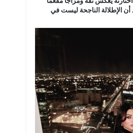
ختارته يعكس ثقة ومزاجًا مفعمًا
 أن الإطلالة الناجحة ليست في