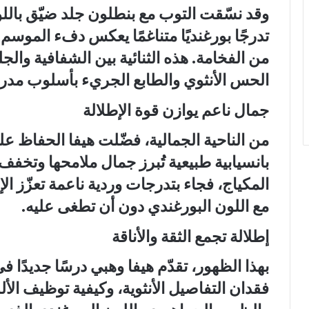
وقد نسّقت التوب مع بنطلون جلد ضيّق باللو
تدرجًا بورغنديًا متناغمًا يعكس دفء الموسم 
من الفخامة. هذه الثنائية بين الشفافية والجل
الحس الأنثوي والطابع الجريء بأسلوب مد
جمال ناعم يوازن قوة الإطلالة
من الناحية الجمالية، فضّلت هيفا الحفاظ عل
بانسيابية طبيعية تُبرز جمال ملامحها وتخفف م
المكياج، فجاء بتدرجات وردية ناعمة تعزّز 
مع اللون البورغندي دون أن تطغى عليه.
إطلالة تجمع الثقة والأناقة
بهذا الظهور، تقدّم هيفا وهبي درسًا جديدًا ف
فقدان التفاصيل الأنثوية، وكيفية توظيف الأل