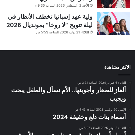
الأحد 2 أغسطس 2026 الساعة 9:35 م
ولية عهد إسبانيا تخطف الأنظار في
ليلة تتويج “لا روخا” بمونديال 2026
الثلاثاء 21 يوليو 2026 الساعة 5:53 ص
الاكثر مشاهدة
الثلاثاء 6 فبراير 2024 الساعة 3:31 ص
ألغاز للصغار وأجوبتها.. الأم تسأل والطفل يبحث
ويجيب
الإثنين 20 نوفمبر 2023 الساعة 4:43 ص
أسماء بنات دلع وخفيفة 2024
الثلاثاء 3 يونيو 2025 الساعة 5:27 ص