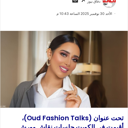
دفاق نيوز
ا
ر
ب
س
الأحد 30 نوفمبر 2025 الساعة 10:43 م
ع
ل
ع
ب
ل
ر
ى
ي
X
د
ا
إ
ل
ك
ت
ر
و
ن
ي
ا
تحت عنوان (Oud Fashion Talks)،
أقيمت في الكويت جلسات نقاش وورش