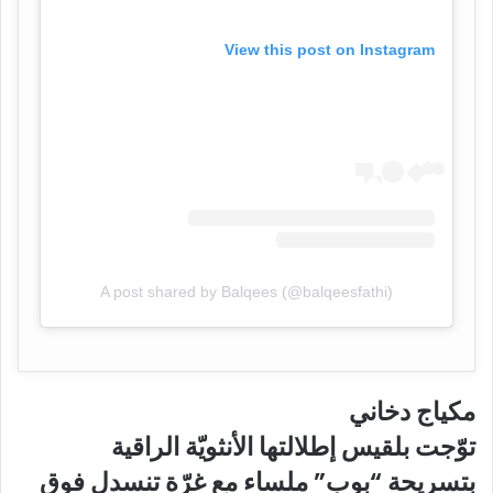
View this post on Instagram
A post shared by Balqees (@balqeesfathi)
مكياج دخاني
توّجت بلقيس إطلالتها الأنثويّة الراقية
بتسريحة “بوب” ملساء مع غرّة تنسدل فوق