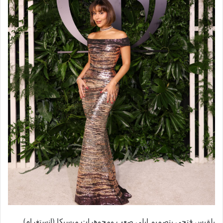
بلقيس فتحي بتصميم إيلي صعب ومجوهرات ميسيكا (إنستغرام)