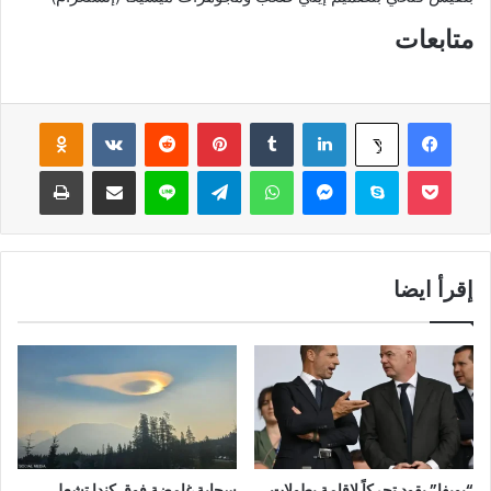
متابعات
فيسبوك
لينكدإن
‏Tumblr
بينتيريست
‏Reddit
‏VKontakte
Odnoklassniki
‫X
‫Pocket
سكايب
ماسنجر
واتساب
تيلقرام
لاين
مشاركة عبر البريد
طباعة
إقرأ ايضا
“يويفا” يقود تحركاً لإقامة بطولات
سحابة غامضة فوق كندا تشعل