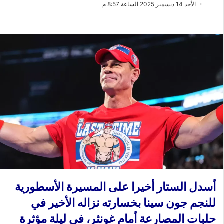
ب
س
الأحد 14 ديسمبر 2025 الساعة 8:57 م
ع
ل
ع
ب
ل
ر
ى
ي
X
د
ا
إ
ل
ك
ت
ر
و
ن
ي
ا
أسدل الستار أخيرا على المسيرة الأسطورية
للنجم جون سينا بخسارته نزاله الأخير في
حلبات المصارعة أمام غونثر، في ليلة مؤثرة