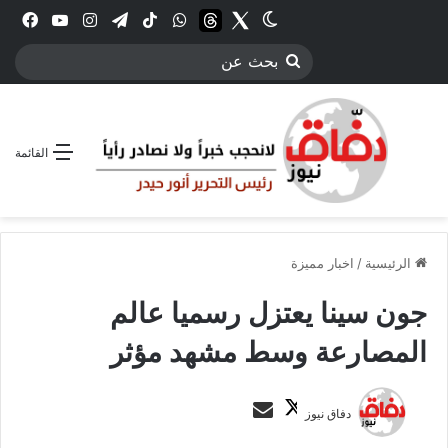
Twitter
الوضع المظلم
threads
واتساب
‫TikTok
تيلقرام
انستقرام
YouTube
فيس
بحث
عن
القائمة
الرئيسية
/
اخبار مميزة
جون سينا يعتزل رسميا عالم
المصارعة وسط مشهد مؤثر
ت
أ
دفاق نيوز
ا
ر