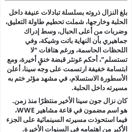
بلغ النزال ذروته بسلسلة تبادلات عنيفة داخل
الحلبة وخارجها، شملت تحطيم طاولة التعليق،
وضربات من أعلى الحبال، وسط إدراك
جماهيري بأن النهاية باتت وشيكة، وفي
اللحظات الحاسمة، ورغم هتافات “لا
تستسلم”، أحكم غونثر قبضة خنقٍ أخيرة، ومع
ابتسامة خفيفة ارتسمت على وجه سينا، أعلن
الأسطورة الاستسلام، في مشهد مؤثر ختم به
مسيرته داخل الحلبة.
كان نزال جون سينا الأخير منتظرًا منذ زمن.
هو اسم مضمون في قاعة مشاهير WWE،
فيما استحوذت مسيرته السينمائية على الجزء
الأكبر من اهتمامه في السنوات الأخيرة.