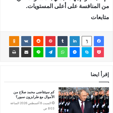
من المنافسة على أعلى المستويات.
متابعات
فيسبوك
لينكدإن
‏Tumblr
بينتيريست
‏Reddit
‏VKontakte
Odnoklassniki
‫X
‫Pocket
سكايب
ماسنجر
واتساب
تيلقرام
لاين
مشاركة عبر البريد
طباعة
إقرأ ايضا
كم سيتقاضى محمد صلاح من
الأموال مع طرابزون سبور؟
السبت 8 أغسطس 2026 الساعة
8:03 ص