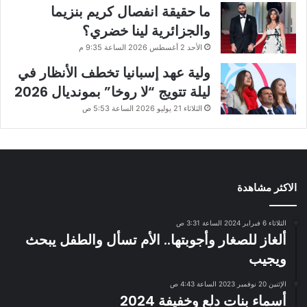
ما حقيقة انفصال كريم بنزيما
والجزائرية لينا خضري؟
الأحد 2 أغسطس 2026 الساعة 9:35 م
ولية عهد إسبانيا تخطف الأنظار في
ليلة تتويج “لا روخا” بمونديال 2026
الثلاثاء 21 يوليو 2026 الساعة 5:53 ص
الاكثر مشاهدة
الثلاثاء 6 فبراير 2024 الساعة 3:31 ص
ألغاز للصغار وأجوبتها.. الأم تسأل والطفل يبحث
ويجيب
الإثنين 20 نوفمبر 2023 الساعة 4:43 ص
أسماء بنات دلع وخفيفة 2024