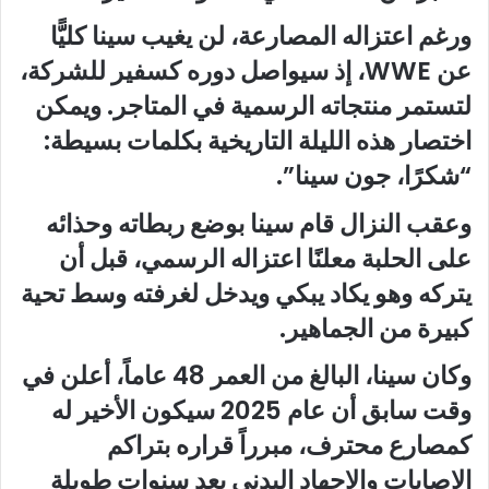
ورغم اعتزاله المصارعة، لن يغيب سينا كليًّا
عن WWE، إذ سيواصل دوره كسفير للشركة،
لتستمر منتجاته الرسمية في المتاجر. ويمكن
اختصار هذه الليلة التاريخية بكلمات بسيطة:
“شكرًا، جون سينا”.
وعقب النزال قام سينا بوضع ربطاته وحذائه
على الحلبة معلنًا اعتزاله الرسمي، قبل أن
يتركه وهو يكاد يبكي ويدخل لغرفته وسط تحية
كبيرة من الجماهير.
وكان سينا، البالغ من العمر 48 عاماً، أعلن في
وقت سابق أن عام 2025 سيكون الأخير له
كمصارع محترف، مبرراً قراره بتراكم
الإصابات والإجهاد البدني بعد سنوات طويلة