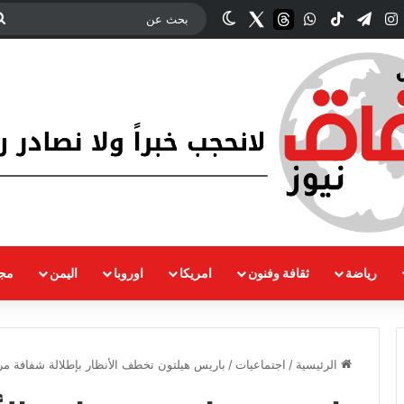
ك
‫YouTub
انستقرام
تيلقرام
‫TikTok
واتساب
threads
Twitter
الوضع المظلم
رياضة
ثقافة وفنون
امريكا
اوروبا
اليمن
مجت
الرئيسية
/
اجتماعيات
/
باريس هيلتون تخطف الأنظار بإطلالة شفافة مر