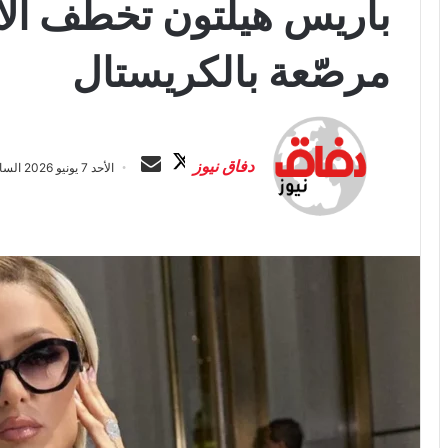
باريس هيلتون تخطف الأن
مرصّعة بالكريستال
ت
أ
ا
ر
دفاق نيوز
الأحد 7 يونيو 2026 الساعة 1:21 ص
ب
س
ع
ل
ع
ب
ل
ر
ى
ي
X
د
ا
إ
ل
ك
ت
ر