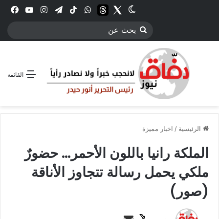
Twitter
الوضع المظلم
threads
واتساب
‫TikTok
تيلقرام
انستقرام
YouTube
فيس
بحث
عن
القائمة
الرئيسية
/
اخبار مميزة
الملكة رانيا باللون الأحمر… حضورٌ
ملكي يحمل رسالة تتجاوز الأناقة
(صور)
ت
أ