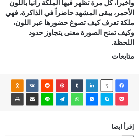
وأخيراً، كل مرة تظهر فيها الملكة رانيا باللون
الأحمر، يبقى المشهد حاضراً في الذاكرة، فهي
ملكة تعرف كيف تصوغ حضورها عبر اللون،
وكيف تمنح الصورة معنى يتجاوز حدود
اللحظة.
متابعات
فيسبوك
لينكدإن
‏Tumblr
بينتيريست
‏Reddit
‏VKontakte
Odnoklassniki
‫X
‫Pocket
سكايب
ماسنجر
واتساب
تيلقرام
لاين
مشاركة عبر البريد
طباعة
إقرأ ايضا