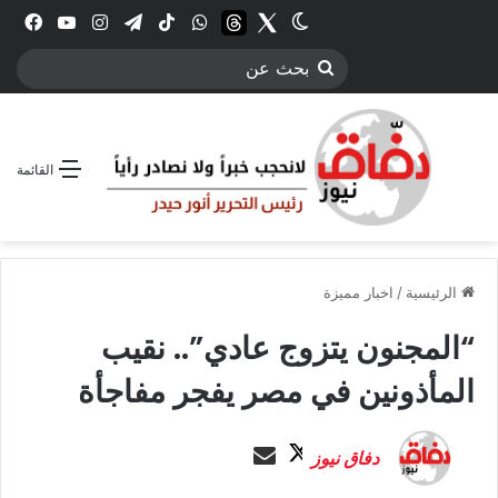
Twitter
الوضع المظلم
threads
واتساب
‫TikTok
تيلقرام
انستقرام
YouTube
فيس
بحث
عن
القائمة
الرئيسية
/
اخبار مميزة
“المجنون يتزوج عادي”.. نقيب
المأذونين في مصر يفجر مفاجأة
ت
أ
دفاق نيوز
ا
ر