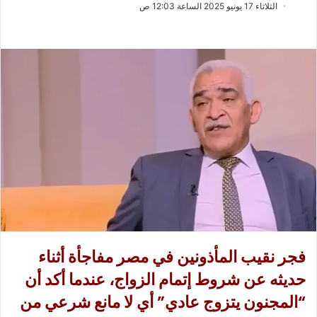
ب
س
الثلاثاء 17 يونيو 2025 الساعة 12:03 ص
ع
ل
ع
ب
ل
ر
ى
ي
X
د
ا
إ
ل
ك
ت
ر
و
ن
ي
فجر نقيب المأذونين في مصر مفاجأة أثناء
ا
حديثه عن شروط إتمام الزواج، عندما أكد أن
“المجنون يتزوج عادي” أي لا مانع شرعي من