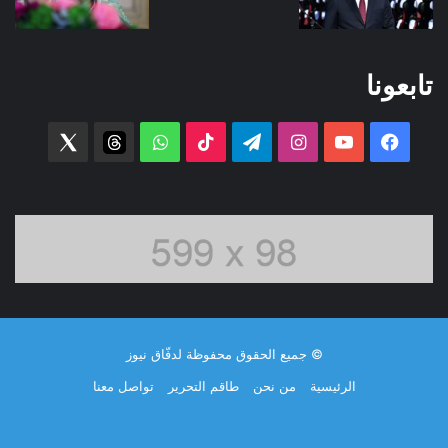
تابعونا
فيسبوك
‫YouTube
انستقرام
تيلقرام
‫TikTok
واتساب
threads
witter
© جميع الحقوق محفوظة لدفّاق نيوز
الرئيسية
من نحن
طاقم التحرير
تواصل معنا