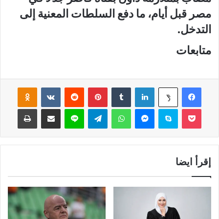
مصر قبل أيام، ما دفع السلطات المعنية إلى
التدخل.
متابعات
فيسبوك
لينكدإن
‏Tumblr
بينتيريست
‏Reddit
‏VKontakte
Odnoklassniki
‫X
‫Pocket
سكايب
ماسنجر
واتساب
تيلقرام
لاين
مشاركة عبر البريد
طباعة
إقرأ ايضا