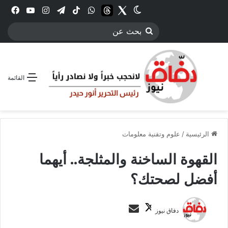
Twitter
الوضع المظلم
threads
واتساب
‫TikTok
تيلقرام
انستقرام
YouTube
فيس
بحث
عن
القائمة
الرئيسية
/
علوم وتقنية معلومات
القهوة الساخنة والمثلجة.. أيهما
أفضل لصحتك؟
ت
أ
دفاق نيوز
ا
ر