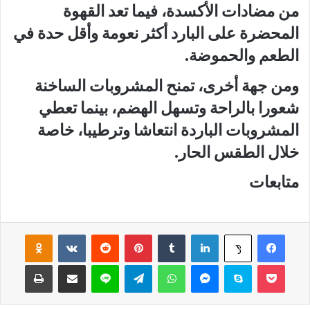
من مضادات الأكسدة، فيما تعد القهوة
المحضرة على البارد أكثر نعومة وأقل حدة في
الطعم والحموضة.
ومن جهة أخرى، تمنح المشروبات الساخنة
شعورا بالراحة وتسهل الهضم، بينما تعطي
المشروبات الباردة انتعاشا وترطيبا، خاصة
خلال الطقس الحار.
متابعات
فيسبوك
لينكدإن
‏Tumblr
بينتيريست
‏Reddit
‏VKontakte
Odnoklassniki
‫X
‫Pocket
سكايب
ماسنجر
واتساب
تيلقرام
لاين
مشاركة عبر البريد
طباعة