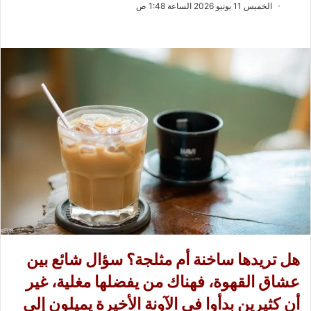
ب
س
الخميس 11 يونيو 2026 الساعة 1:48 ص
ع
ل
ع
ب
ل
ر
ى
ي
X
د
ا
إ
ل
ك
ت
ر
و
ن
ي
ا
هل تريدها ساخنة أم مثلجة؟ سؤال شائع بين
عشاق القهوة، فهناك من يفضلها مغلية، غير
أن كثيرين بدأوا في الآونة الأخيرة يميلون إلى