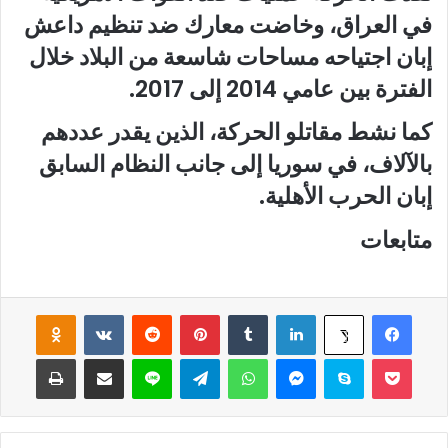
في العراق، وخاضت معارك ضد تنظيم داعش
إبان اجتياحه مساحات شاسعة من البلاد خلال
الفترة بين عامي 2014 إلى 2017.
كما نشط مقاتلو الحركة، الذين يقدر عددهم
بالآلاف، في سوريا إلى جانب النظام السابق
إبان الحرب الأهلية.
متابعات
فيسبوك
لينكدإن
‏Tumblr
بينتيريست
‏Reddit
‏VKontakte
Odnoklassniki
‫X
‫Pocket
سكايب
ماسنجر
واتساب
تيلقرام
لاين
مشاركة عبر البريد
طباعة