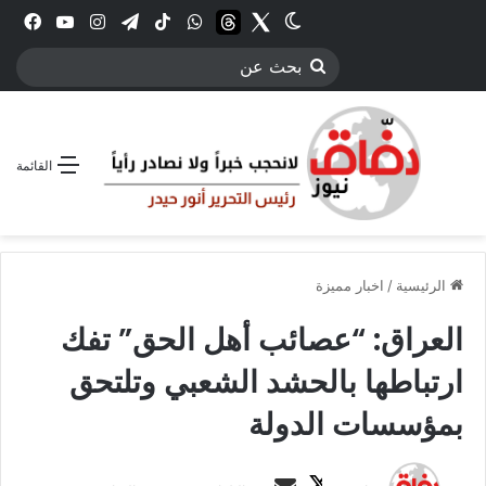
Twitter
الوضع المظلم
threads
واتساب
‫TikTok
تيلقرام
انستقرام
YouTube
فيس
بحث
عن
القائمة
الرئيسية
/
اخبار مميزة
العراق: “عصائب أهل الحق” تفك
ارتباطها بالحشد الشعبي وتلتحق
بمؤسسات الدولة
ت
أ