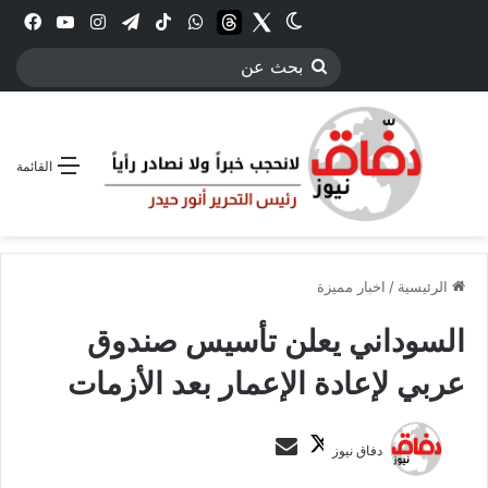
Twitter
الوضع المظلم
threads
واتساب
‫TikTok
تيلقرام
انستقرام
YouTube
فيس
بحث
عن
القائمة
الرئيسية
/
اخبار مميزة
السوداني يعلن تأسيس صندوق
عربي لإعادة الإعمار بعد الأزمات
ت
أ
دفاق نيوز
ا
ر