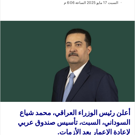
ب
س
السبت 17 مايو 2025 الساعة 6:06 م
ع
ل
ع
ب
ل
ر
ى
ي
X
د
ا
إ
ل
ك
ت
ر
و
ن
ي
ا
أعلن رئيس الوزراء العراقي، محمد شياع
السوداني، السبت، تأسيس صندوق عربي
لإعادة الإعمار بعد الأزمات.