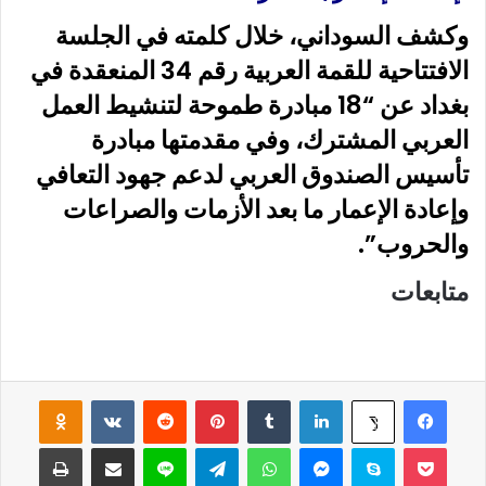
وكشف السوداني، خلال كلمته في الجلسة
الافتتاحية للقمة العربية رقم 34 المنعقدة في
بغداد
عن “18 مبادرة طموحة لتنشيط العمل
العربي المشترك، وفي مقدمتها مبادرة
تأسيس الصندوق العربي لدعم جهود التعافي
وإعادة الإعمار ما بعد الأزمات والصراعات
والحروب”.
متابعات
فيسبوك
لينكدإن
‏Tumblr
بينتيريست
‏Reddit
‏VKontakte
Odnoklassniki
‫X
‫Pocket
سكايب
ماسنجر
واتساب
تيلقرام
لاين
مشاركة عبر البريد
طباعة