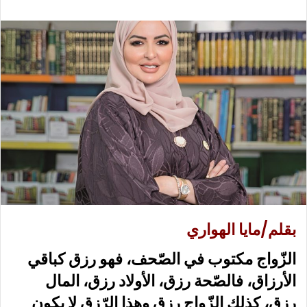
ع
ب
ل
ر
ى
ي
X
د
ا
إ
ل
ك
ت
ر
و
ن
ي
ا
بقلم/مايا الهواري
الزّواج مكتوب في الصّحف، فهو رزق كباقي
الأرزاق، فالصّحة رزق، الأولاد رزق، المال
رزق، كذلك الزّواج رزق وهذا الرّزق لا يكون