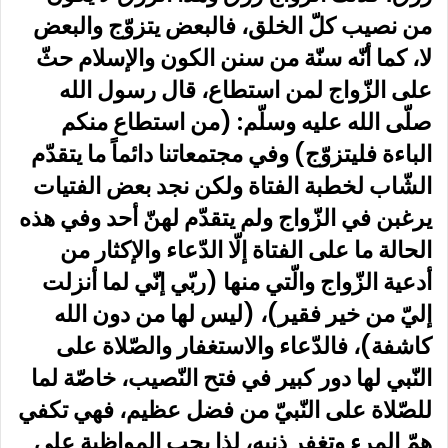
من نصيب كلّ الخلق، فالبعض يتزوّج والبعض
لا، كما أنّه سنّة من سنن الكون والإسلام حثّ
على الزّواج لمن استطاع، قال رسول الله
صلّى الله عليه وسلّم: (من استطاع منكم
الباءة فليتزوّج) وفي مجتمعاتنا دائماً ما يتقدّم
الشّاب لخطبة الفتاة ولكن نجد بعض الفتيات
يرغبن في الزّواج ولم يتقدّم لهنّ أحد وفي هذه
الحالة ما على الفتاة إلّا الدّعاء والإكثار من
أدعية الزّواج والّتي منها (ربّي إنّي لما أنزلت
إليّ من خير فقير)، (ليس لها من دون الله
كاشفة)، فالدّعاء والاستغفار والصّلاة على
النّبي لها دور كبير في فتح النّصيب، خاصّة لما
للصّلاة على النّبيّ من فضل عظيم، فهي تكفي
همّ المرء وتغفر ذنبه، لذا يجب المواظبة على