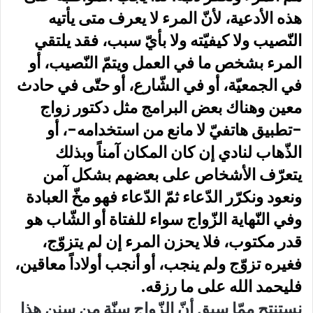
هذه الأدعية، لأنّ المرء لا يعرف متى يأتيه
النّصيب ولا كيفيّته ولا بأيّ سبب، فقد يلتقي
المرء بشخص ما في العمل ويتمّ النّصيب، أو
في الجمعيّة، أو في الشّارع، أو حتّى في حادث
معين وهناك بعض البرامج مثل دكتور زواج
-تطبيق هاتفيّ لا مانع من استخدامه-، أو
الذّهاب لنادي إن كان المكان آمناً وبذلك
يتعرّف الأشخاص على بعضهم بشكل آمن
ونعود ونكرّر الدّعاء ثمّ الدّعاء فهو مخّ العبادة
وفي النّهاية الزّواج سواء للفتاة أو الشّاب هو
قدر مكتوب، فلا يحزن المرء إن لم يتزوّج،
فغيره تزوّج ولم ينجب، أو أنجب أولاداً معاقين،
فليحمد الله على ما رزقه.
نستنتج ممّا سبق أنّ الزّواج سنّة من سنن هذا