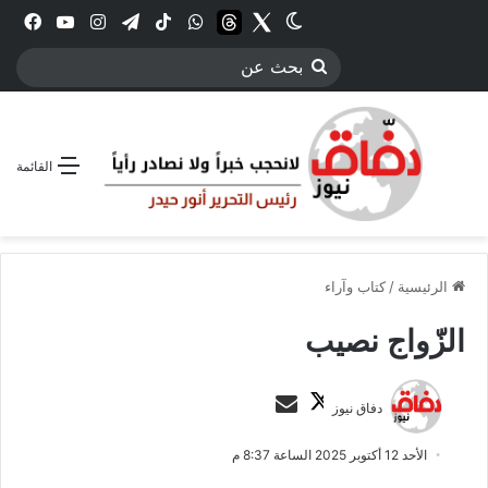
Twitter
الوضع المظلم
threads
واتساب
‫TikTok
تيلقرام
انستقرام
YouTube
فيس
بحث
عن
القائمة
الرئيسية
/
كتاب وآراء
الزّواج نصيب
ت
أ
دفاق نيوز
ا
ر
ب
س
الأحد 12 أكتوبر 2025 الساعة 8:37 م
ع
ل