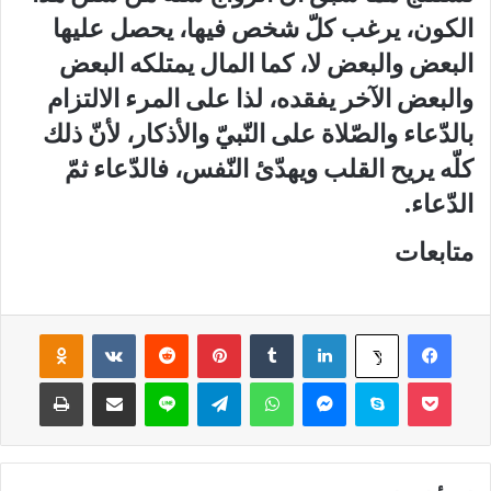
الكون، يرغب كلّ شخص فيها، يحصل عليها
البعض والبعض لا، كما المال يمتلكه البعض
والبعض الآخر يفقده، لذا على المرء الالتزام
بالدّعاء والصّلاة على النّبيّ والأذكار، لأنّ ذلك
كلّه يريح القلب ويهدّئ النّفس، فالدّعاء ثمّ
الدّعاء.
متابعات
فيسبوك
لينكدإن
‏Tumblr
بينتيريست
‏Reddit
‏VKontakte
Odnoklassniki
‫X
‫Pocket
سكايب
ماسنجر
واتساب
تيلقرام
لاين
مشاركة عبر البريد
طباعة