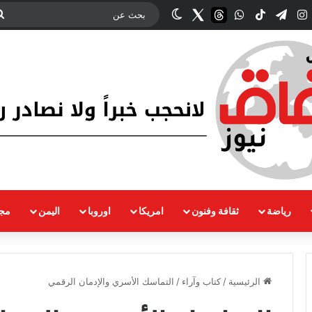
ك
‫YouTub
انستقرام
تيلقرام
‫TikTok
واتساب
threads
Twitter
الوضع المظلم
رياضة
ثقافة وفنون
امريكا
اوروبا
اليمن
مجت
الرئيسية
/
كتاب وآراء
/
التماسك الأسري والإدمان الرقمي