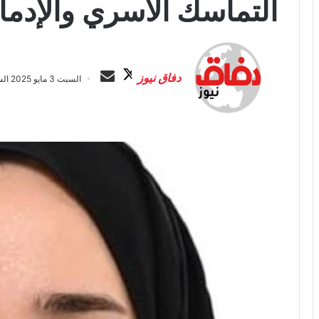
التماسك الأسري والإدما
ت
أ
ا
ر
دفاق نيوز
السبت 3 مايو 2025 الساعة 3:40 ص
ب
س
ع
ل
ع
ب
ل
ر
ى
ي
X
د
ا
إ
ل
ك
ت
ر
و
ن