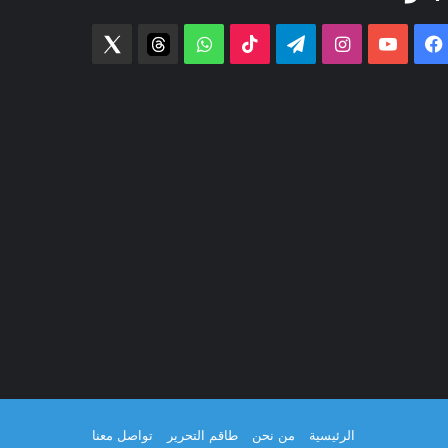
فيسبوك
‫YouTube
انستقرام
تيلقرام
‫TikTok
واتساب
threads
Twitter
الرئيسية
من نحن
طاقم التحرير
تواصل معنا