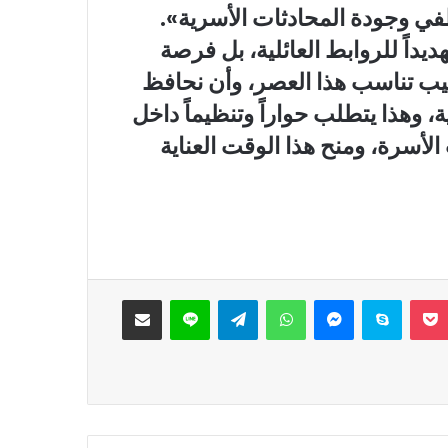
طفي وجودة المحادثات الأسرية».
ديداً للروابط العائلية، بل فرصة
ليب تناسب هذا العصر، وأن نحافظ
 وهذا يتطلب حواراً وتنظيماً داخل
الأسرة، ومنح هذا الوقت العناية
‫Pocket
سكايب
ماسنجر
واتساب
تيلقرام
لاين
مشاركة عبر البريد