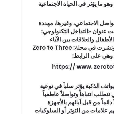
هو ما يؤثر في الحياة الاجتماعية
تواصل الاجتماعي، وغيرها، مهددة
ت عنوان «التداخل التكنولوجي:
لأطفال والعلاقات بين الآباء
والأبناء». من تأليف براندون تي. ماكدانيال، ونشرت في مجلة: Zero to Three
https:// www. zeroto
اتف الذكية يؤثر سلباً في نوعية
تطلب انتباهاً وتواصلاً عاطفياً
دائماً من قبل آبائهم بالأجهزة
م علامات من التوتر أو السلوكيات