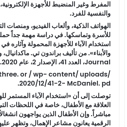
المفرط وغير المنضبط للأجهزة الإلكترونية، و
والنفسية للفرد.
الهواتف الذكية، وألعاب الفيديو، ومنصات ال
للأسرة وتماسكها. في دراسة مهمة جداً حمل
استخدام الآباء للأجهزة المحمولة وآثاره في ا
Journal، العدد 41، الإصدار 2، عام 2020. وهي على الرابط:
three. or / wp- content/ uploads/
2020/12/41-2- McDaniel. pd.
توصلت إلى أن «استخدام الآباء المستمر للهو
العلاقة مع الأطفال، خاصة في اللحظات التي ت
مباشراً. وإن الأطفال الذين يواجهون انشغالاً 
الرقمية يعانون مشاعر الإهمال، وتظهر عليه