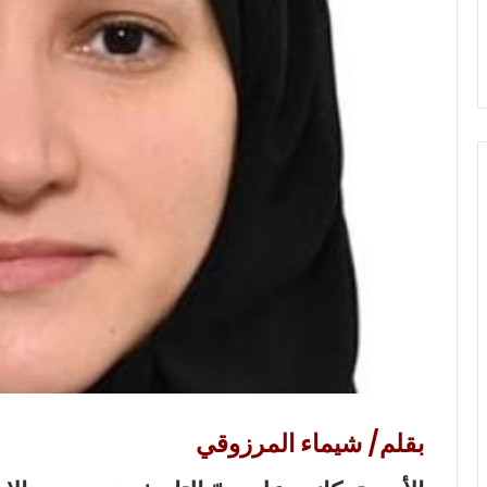
ي
ا
بقلم/ شيماء المرزوقي