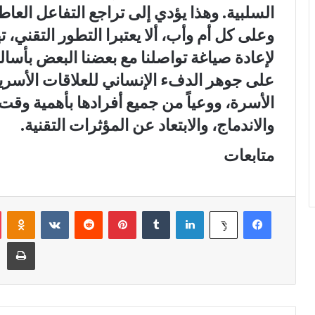
السلبية. وهذا يؤدي إلى تراجع التفاعل العا
وعلى كل أم وأب، ألا يعتبرا التطور التقني، ته
لإعادة صياغة تواصلنا مع بعضنا البعض بأسا
على جوهر الدفء الإنساني للعلاقات الأسرية،
الأسرة، ووعياً من جميع أفرادها بأهمية وقت 
والاندماج، والابتعاد عن المؤثرات التقنية.
متابعات
فيسبوك
لينكدإن
‏Tumblr
بينتيريست
‏Reddit
‏VKontakte
Odnoklassniki
‫X
طباعة