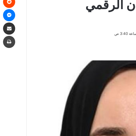
ن الرقمي
ما
مشاركة
طب