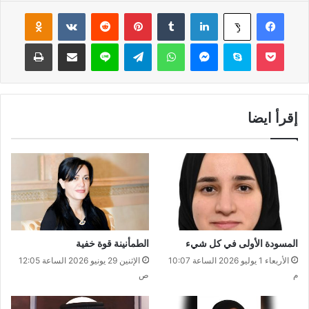
فيسبوك
لينكدإن
‏Tumblr
بينتيريست
‏Reddit
‏VKontakte
Odnoklassniki
‫X
‫Pocket
سكايب
ماسنجر
واتساب
تيلقرام
لاين
مشاركة عبر البريد
طباعة
إقرأ ايضا
المسودة الأولى في كل شيء
الطمأنينة قوة خفية
الأربعاء 1 يوليو 2026 الساعة 10:07
الإثنين 29 يونيو 2026 الساعة 12:05
م
ص