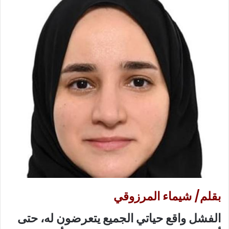
ع
ب
ل
ر
ى
ي
X
د
ا
إ
ل
ك
ت
ر
و
ن
ي
ا
بقلم/ شيماء المرزوقي
الفشل واقع حياتي الجميع يتعرضون له، حتى