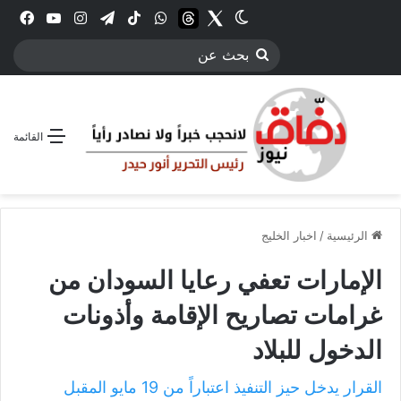
Twitter
الوضع المظلم
threads
واتساب
‫TikTok
تيلقرام
انستقرام
YouTube
فيس
بحث
عن
القائمة
الرئيسية
/
اخبار الخليج
الإمارات تعفي رعايا السودان من
غرامات تصاريح الإقامة وأذونات
الدخول للبلاد
القرار يدخل حيز التنفيذ اعتباراً من 19 مايو المقبل