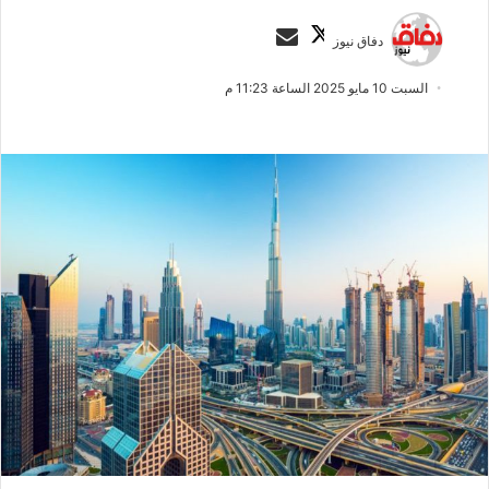
ت
أ
دفاق نيوز
ا
ر
ب
س
السبت 10 مايو 2025 الساعة 11:23 م
ع
ل
ع
ب
ل
ر
ى
ي
X
د
ا
إ
ل
ك
ت
ر
و
ن
ي
ا