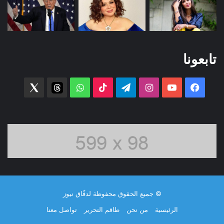
تابعونا
فيسبوك
‫YouTube
انستقرام
تيلقرام
‫TikTok
واتساب
threads
witter
© جميع الحقوق محفوظة لدفّاق نيوز
الرئيسية
من نحن
طاقم التحرير
تواصل معنا