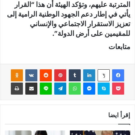
المترتبة عليهم، وتؤكد الهيئة أن هذا “القرار
يأتي في إطار دعم الجهود الوطنية الرامية إلى
تعزيز الاستقرار الاجتماعي والإنساني
للمقيمين على أرض الدولة”.
متابعات
فيسبوك
لينكدإن
‏Tumblr
بينتيريست
‏Reddit
‏VKontakte
Odnoklassniki
‫X
‫Pocket
سكايب
ماسنجر
واتساب
تيلقرام
لاين
مشاركة عبر البريد
طباعة
إقرأ ايضا