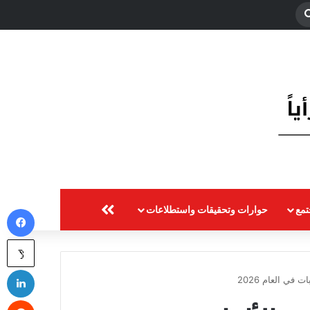
بحث
عن
مع
حوارات وتحقيقات واستطلاعات
المزيد
في
‫X
لي
في العام 2026