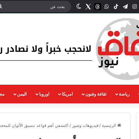
ك
‫YouTub
انستقرام
تيلقرام
‫TikTok
واتساب
threads
Twitter
الوضع المظلم
رياضة
ثقافة وفنون
امريكا
اوروبا
اليمن
مجت
الرئيسية
/
فيديوهات وصور
/
اكتشفي أهم قواعد تنسيق الألوان للمحجبات 