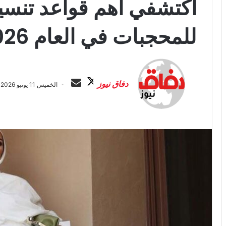
اكتشفي أهم قواعد تنسيق
للمحجبات في العام 2026
ت
أ
ا
ر
دفاق نيوز
الخميس 11 يونيو 2026 الساعة 1:31 ص
ب
س
ع
ل
ع
ب
ل
ر
ى
ي
X
د
ا
إ
ل
ك
ت
ر