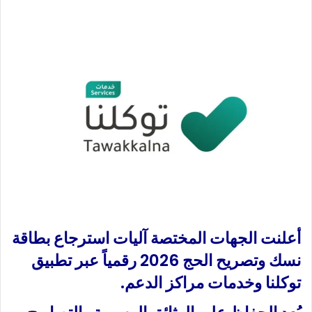
ب
س
ع
ل
ع
ب
ل
ر
ى
ي
X
د
ا
إ
ل
ك
ت
ر
و
ن
أعلنت الجهات المختصة آليات استرجاع بطاقة
ي
ا
نسك وتصريح الحج 2026 رقمياً عبر تطبيق
توكلنا وخدمات مراكز الدعم.