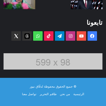
تابعونا
فيسبوك
‫YouTube
انستقرام
تيلقرام
‫TikTok
واتساب
threads
witter
© جميع الحقوق محفوظة لدفّاق نيوز
الرئيسية
من نحن
طاقم التحرير
تواصل معنا