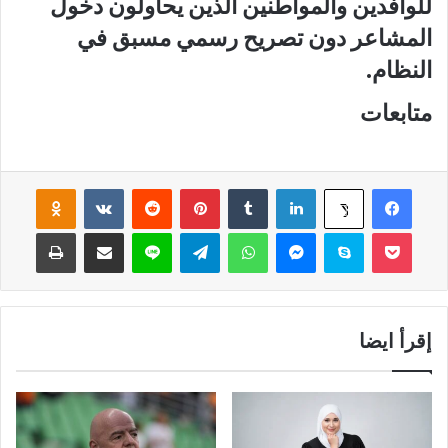
للوافدين والمواطنين الذين يحاولون دخول
المشاعر دون تصريح رسمي مسبق في
النظام.
متابعات
فيسبوك
لينكدإن
‏Tumblr
بينتيريست
‏Reddit
‏VKontakte
Odnoklassniki
‫X
‫Pocket
سكايب
ماسنجر
واتساب
تيلقرام
لاين
مشاركة عبر البريد
طباعة
إقرأ ايضا