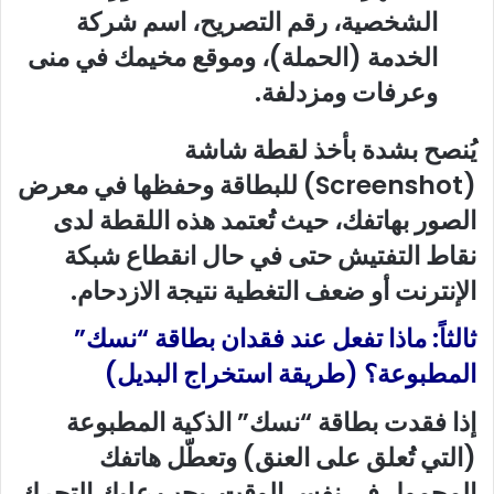
الشخصية، رقم التصريح، اسم شركة
الخدمة (الحملة)، وموقع مخيمك في منى
وعرفات ومزدلفة.
يُنصح بشدة بأخذ لقطة شاشة
(Screenshot) للبطاقة وحفظها في معرض
الصور بهاتفك، حيث تُعتمد هذه اللقطة لدى
نقاط التفتيش حتى في حال انقطاع شبكة
الإنترنت أو ضعف التغطية نتيجة الازدحام.
ثالثاً: ماذا تفعل عند فقدان بطاقة “نسك”
المطبوعة؟ (طريقة استخراج البديل)
إذا فقدت بطاقة “نسك” الذكية المطبوعة
(التي تُعلق على العنق) وتعطّل هاتفك
المحمول في نفس الوقت، يجب عليك التحرك