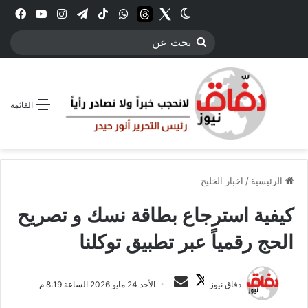
Twitter
الوضع المظلم
threads
واتساب
‫TikTok
تيلقرام
انستقرام
YouTube
فيس
بحث
عن
القائمة
الرئيسية
/
اخبار الخليج
كيفية استرجاع بطاقة نسك و تصريح
الحج رقمياً عبر تطبيق توكلنا
ت
أ
دفاق نيوز
الأحد 24 مايو 2026 الساعة 8:19 م
ا
ر