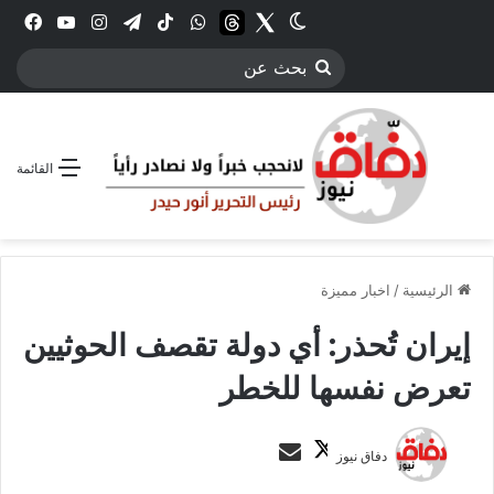
Twitter
الوضع المظلم
threads
واتساب
‫TikTok
تيلقرام
انستقرام
YouTube
فيس
بحث
عن
القائمة
الرئيسية
/
اخبار مميزة
إيران تُحذر: أي دولة تقصف الحوثيين
تعرض نفسها للخطر
ت
أ
دفاق نيوز
ا
ر