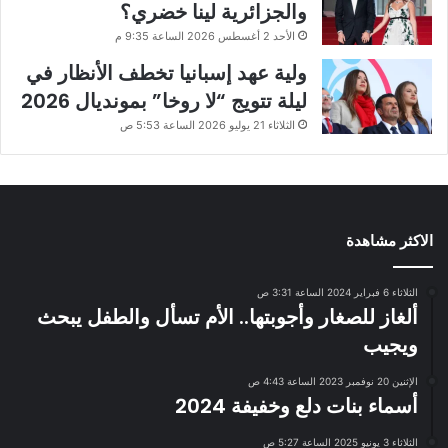
والجزائرية لينا خضري؟
الأحد 2 أغسطس 2026 الساعة 9:35 م
ولية عهد إسبانيا تخطف الأنظار في
ليلة تتويج “لا روخا” بمونديال 2026
الثلاثاء 21 يوليو 2026 الساعة 5:53 ص
الاكثر مشاهدة
الثلاثاء 6 فبراير 2024 الساعة 3:31 ص
ألغاز للصغار وأجوبتها.. الأم تسأل والطفل يبحث
ويجيب
الإثنين 20 نوفمبر 2023 الساعة 4:43 ص
أسماء بنات دلع وخفيفة 2024
الثلاثاء 3 يونيو 2025 الساعة 5:27 ص