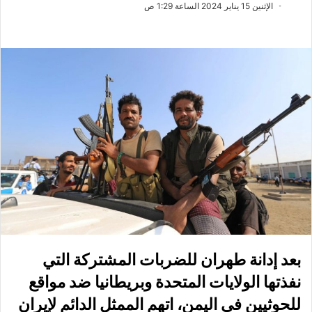
ب
س
الإثنين 15 يناير 2024 الساعة 1:29 ص
ع
ل
ع
ب
ل
ر
ى
ي
X
د
ا
إ
ل
ك
ت
ر
و
ن
ي
ا
بعد إدانة طهران للضربات المشتركة التي
نفذتها الولايات المتحدة وبريطانيا ضد مواقع
للحوثيين في اليمن، اتهم الممثل الدائم لإيران