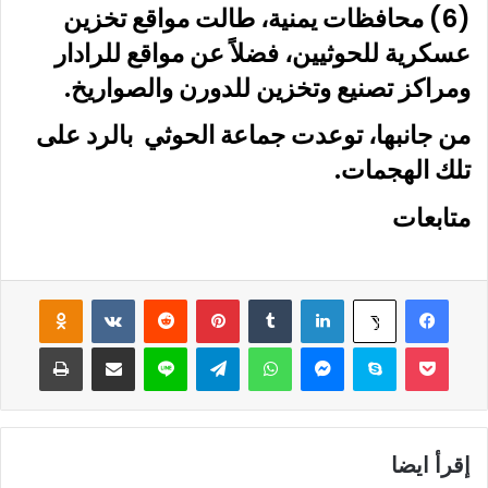
(6) محافظات يمنية، طالت مواقع تخزين
عسكرية للحوثيين، فضلاً عن مواقع للرادار
ومراكز تصنيع وتخزين للدورن والصواريخ.
من جانبها، توعدت جماعة الحوثي بالرد على
تلك الهجمات.
متابعات
فيسبوك
لينكدإن
‏Tumblr
بينتيريست
‏Reddit
‏VKontakte
Odnoklassniki
‫X
‫Pocket
سكايب
ماسنجر
واتساب
تيلقرام
لاين
مشاركة عبر البريد
طباعة
إقرأ ايضا