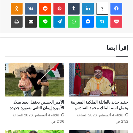
فيسبوك
لينكدإن
‏Tumblr
بينتيريست
‏Reddit
‏VKontakte
Odnoklassniki
‫X
‫Pocket
سكايب
ماسنجر
واتساب
تيلقرام
لاين
مشاركة عبر البريد
طباعة
إقرأ ايضا
حفيد جديد بالعائلة الملكية المغربية
الأمير الحسين يحتفل بعيد ميلاد
يحمل اسم الملك محمد السادس
الأميرة إيمان الثاني بصورة جديدة
الثلاثاء 4 أغسطس 2026 الساعة
الثلاثاء 4 أغسطس 2026 الساعة
2:52 ص
2:36 ص