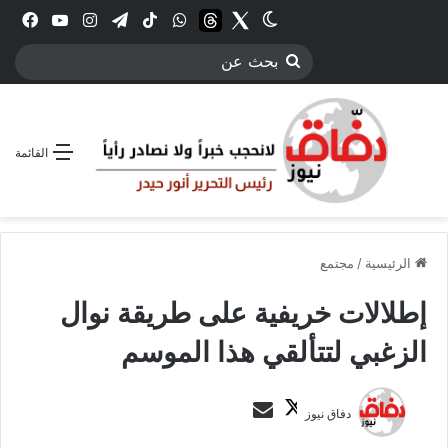
Twitter
الوضع المظلم
threads
واتساب
‫TikTok
تيلقرام
انستقرام
YouTube
فيس
بحث
عن
القائمة
الرئيسية
/
مجتمع
إطلالات خريفية على طريقة نوال
الزغبي لتتألقي هذا الموسم
ت
أ
دفاق نيوز
ا
ر