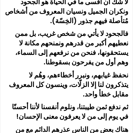
لا شك أن أقسى ما في الحياة هو الجحود
ونكران الجميل ونسيان المعروف من أشخاص
مُتأصلة فيهم جذور (الخِسّة).
فالجحود لا يأتي من شخص غريب، بل ممن
نعطيهم أكبر من قدرهم ونمنحهم مكانة لا
يستحقونها، فنحن من نرفعهم إلى السماء،
وهم أول من يفرحون بسقوطنا.
نحفظ غيابهم، ونبرر أخطاءهم، وهُم لا
يتذكرون لنا إلا الزلّات، وينسون كل المعروف
مقابل خطأ واحد.
ثم ندفع ثمن طيبتنا، ونلوم أنفسنا لأننا أحسنّا
في يوم إلى من لا يعرفون معنى الإحسان!
هناك بعض من الناس عذرهم الدائم مع من