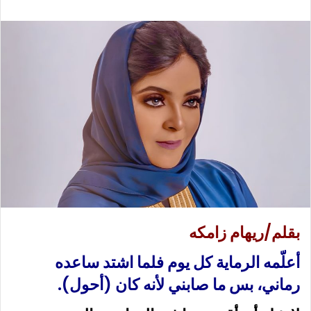
ع
ب
ل
ر
ى
ي
X
د
ا
إ
ل
ك
ت
ر
و
ن
ي
ا
بقلم/ريهام زامكه
أعلّمه الرماية كل يوم فلما اشتد ساعده
رماني، بس ما صابني لأنه كان (أحول).