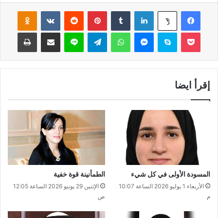
فيسبوك
لينكدإن
‏Tumblr
بينتيريست
‏Reddit
‏VKontakte
Odnoklassniki
‫X
‫Pocket
سكايب
ماسنجر
واتساب
تيلقرام
لاين
مشاركة عبر البريد
طباعة
إقرأ ايضا
المسودة الأولى في كل شيء
الطمأنينة قوة خفية
الأربعاء 1 يوليو 2026 الساعة 10:07
الإثنين 29 يونيو 2026 الساعة 12:05
م
ص