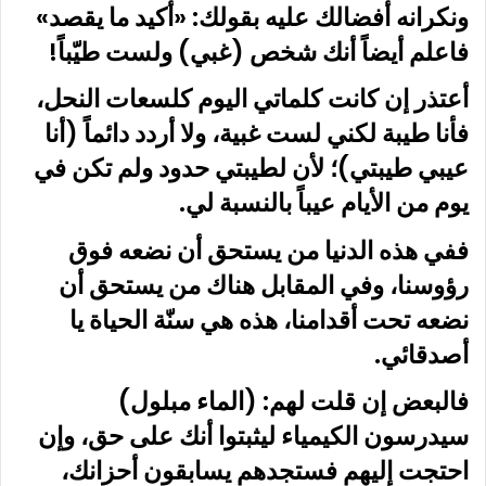
ونكرانه أفضالك عليه بقولك: «أكيد ما يقصد»
فاعلم أيضاً أنك شخص (غبي) ولست طيّباً!
أعتذر إن كانت كلماتي اليوم كلسعات النحل،
فأنا طيبة لكني لست غبية، ولا أردد دائماً (أنا
عيبي طيبتي)؛ لأن لطيبتي حدود ولم تكن في
يوم من الأيام عيباً بالنسبة لي.
ففي هذه الدنيا من يستحق أن نضعه فوق
رؤوسنا، وفي المقابل هناك من يستحق أن
نضعه تحت أقدامنا، هذه هي سنّة الحياة يا
أصدقائي.
فالبعض إن قلت لهم: (الماء مبلول)
سيدرسون الكيمياء ليثبتوا أنك على حق، وإن
احتجت إليهم فستجدهم يسابقون أحزانك،