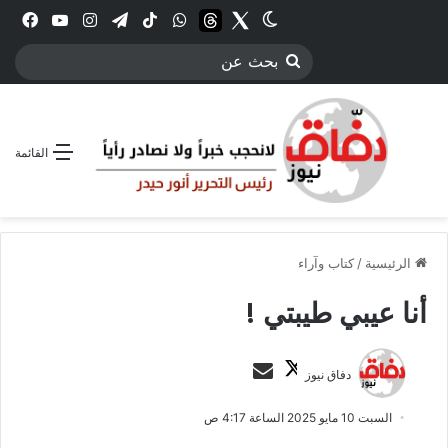
Twitter
الوضع المظلم
threads
واتساب
‫TikTok
تيلقرام
انستقرام
YouTube
فيس
بحث
عن
القائمة
الرئيسية
/
كتاب وآراء
أنا عيبي طيبتي !
ت
أ
دفاق نيوز
ا
ر
ب
س
السبت 10 مايو 2025 الساعة 4:17 ص
ع
ل