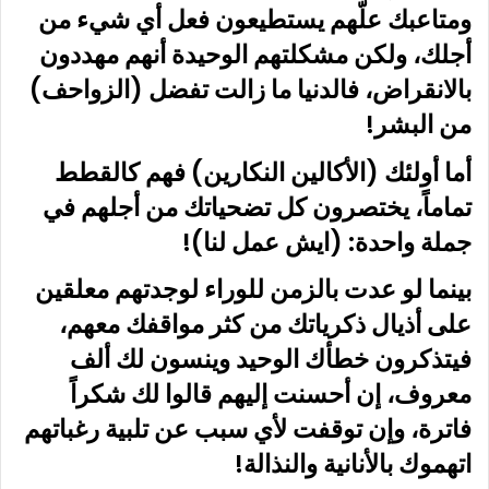
ومتاعبك علّهم يستطيعون فعل أي شيء من
أجلك، ولكن مشكلتهم الوحيدة أنهم مهددون
بالانقراض، فالدنيا ما زالت تفضل (الزواحف)
من البشر!
أما أولئك (الأكالين النكارين) فهم كالقطط
تماماً، يختصرون كل تضحياتك من أجلهم في
جملة واحدة: (ايش عمل لنا)!
بينما لو عدت بالزمن للوراء لوجدتهم معلقين
على أذيال ذكرياتك من كثر مواقفك معهم،
فيتذكرون خطأك الوحيد وينسون لك ألف
معروف، إن أحسنت إليهم قالوا لك شكراً
فاترة، وإن توقفت لأي سبب عن تلبية رغباتهم
اتهموك بالأنانية والنذالة!