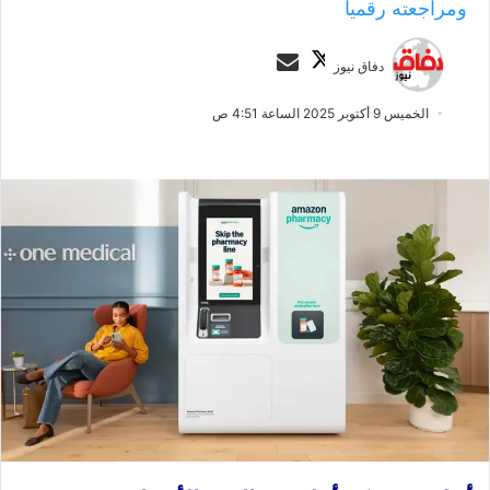
ومراجعته رقمياً
ت
أ
دفاق نيوز
ا
ر
ب
س
الخميس 9 أكتوبر 2025 الساعة 4:51 ص
ع
ل
ع
ب
ل
ر
ى
ي
X
د
ا
إ
ل
ك
ت
ر
و
ن
ي