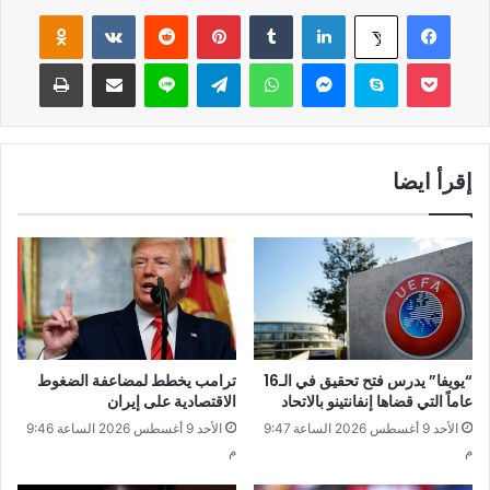
فيسبوك
لينكدإن
‏Tumblr
بينتيريست
‏Reddit
‏VKontakte
Odnoklassniki
‫X
‫Pocket
سكايب
ماسنجر
واتساب
تيلقرام
لاين
مشاركة عبر البريد
طباعة
إقرأ ايضا
“يويفا” يدرس فتح تحقيق في الـ16
ترامب يخطط لمضاعفة الضغوط
عاماً التي قضاها إنفانتينو بالاتحاد
الاقتصادية على إيران
الأحد 9 أغسطس 2026 الساعة 9:47
الأحد 9 أغسطس 2026 الساعة 9:46
م
م