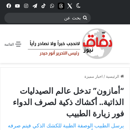
Twitter
الوضع المظلم
threads
واتساب
‫TikTok
تيلقرام
انستقرام
YouTube
فيس
بحث
عن
القائمة
الرئيسية
/
اخبار مميزة
“أمازون” تدخل عالم الصيدليات
الذاتية.. أكشاك ذكية لصرف الدواء
فور زيارة الطبيب
يرسل الطبيب الوصفة الطبية للكشك الذكي فيتم صرفه