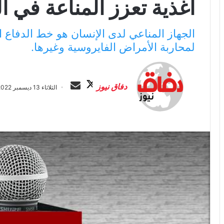
أغذية تعزز المناعة في ا
الجهاز المناعي لدى الإنسان هو خط الدفاع 
لمحاربة الأمراض الفايروسية وغيرها.
ت
أ
ا
ر
دفاق نيوز
الثلاثاء 13 ديسمبر 2022 الساعة 4:41 ص
ب
س
ع
ل
ع
ب
ل
ر
ى
ي
X
د
ا
إ
ل
ك
ت