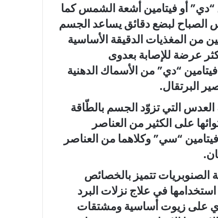
 “دي” أو فيتامين أشعة الشمس كما
الصباح لبضع دقائق يساعد الجسم
مين من المغذيات الدقيقة الأساسية
أكثر عرضة للإصابة بعدوى
يتامين “دي” من الأسماك الدهنية
ير البرتقال.
العدس التي تزوّد الجسم بالطّاقة
ائها على الكثير من العناصر
وفيتامين “سي” وكلاهما من العناصر
ان.
لة الصنوبريات تتميز بالخصائص
ستخدامها في علاج نزلات البرد
تحتوي على زيوت أساسية ومشتقات