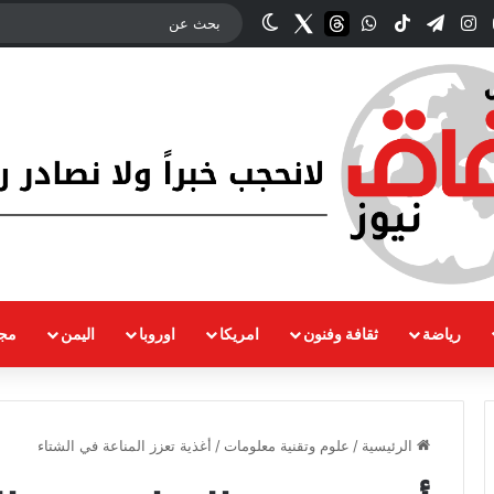
وك
‫YouTube
انستقرام
تيلقرام
‫TikTok
واتساب
threads
Twitter
الوضع المظلم
رياضة
ثقافة وفنون
امريكا
اوروبا
اليمن
مجت
الرئيسية
/
علوم وتقنية معلومات
/
أغذية تعزز المناعة في الشتاء