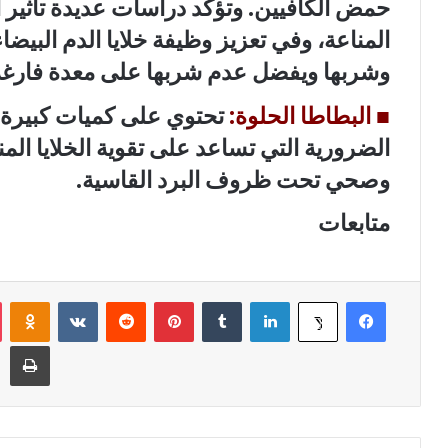
حمض الكافيين. وتؤكد دراسات عديدة تأثير ا
المناعة، وفي تعزيز وظيفة خلايا الدم البي
وشربها ويفضل عدم شربها على معدة فارغة
■
البطاطا الحلوة:
تحتوي على كميات كبيرة من
الضرورية التي تساعد على تقوية الخلايا ال
وصحي تحت ظروف البرد القاسية.
متابعات
فيسبوك
لينكدإن
‏Tumblr
بينتيريست
‏Reddit
‏VKontakte
Odnoklassniki
‫X
طباعة