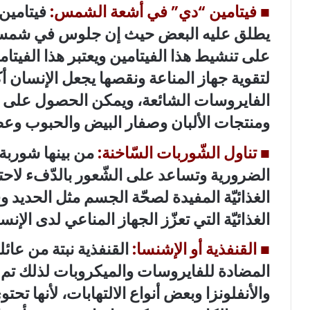
■
فيتامين “دي” في أشعة الشمس:
فيتامين
يطلق عليه البعض حيث إن جلوس في شمس 
على تنشيط هذا الفيتامين ويعتبر هذا الفيتا
لتقوية جهاز المناعة ونقصها يجعل الإنسان 
الفايروسات الشائعة، ويمكن الحصول على ف
ومنتجات الألبان وصفار البيض والحبوب وعص
■
تناول الشّوربات السّاخنة:
من بينها شوربة 
الضرورية وتساعد على الشّعور بالدّفء لاحتو
الغذائيّة المفيدة لصحّة الجسم مثل الحديد 
الغذائيّة التي تعزّز الجهاز المناعي لدى الإنس
■
القنفذية أو الإشنسا:
القنفذية نبتة من عائ
المضادة للفايروسات والميكروبات لذلك تم ا
والأنفلونزا وبعض أنواع الالتهابات، لأنها 