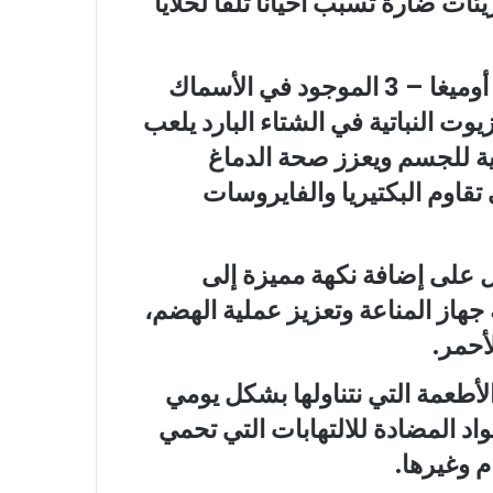
ت ضارة تسبب أحيانا تلفا لخلايا
تناول أوميغا – 3 الموجود في الأسماك
زيوت النباتية في الشتاء البارد يلعب
عية للجسم ويعزز صحة الدماغ
تقاوم البكتيريا والفايروسات
 على إضافة نكهة مميزة إلى
هاز المناعة وتعزيز عملية الهضم،
أحمر.
الأطعمة التي نتناولها بشكل يومي
مواد المضادة للالتهابات التي تحمي
م وغيرها.