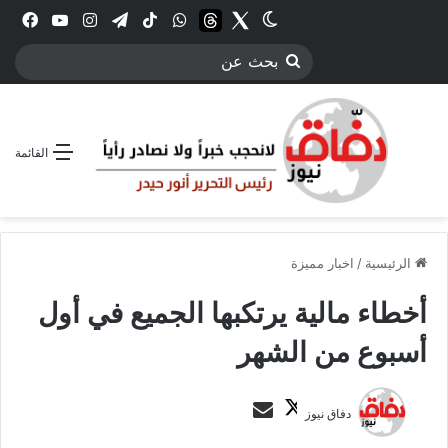
Twitter
الوضع المظلم
threads
واتساب
‫TikTok
تيلقرام
انستقرام
YouTube
فيس
بحث
عن
القائمة
الرئيسية
/
اخبار مميزة
أخطاء مالية يرتكبها الجميع في أول
أسبوع من الشهر
ت
أ
دفاق نيوز
ا
ر