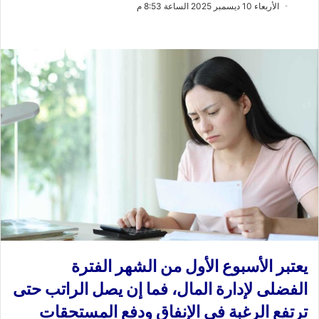
ب
س
الأربعاء 10 ديسمبر 2025 الساعة 8:53 م
ع
ل
ع
ب
ل
ر
ى
ي
X
د
ا
إ
ل
ك
ت
ر
و
ن
ي
ا
يعتبر الأسبوع الأول من الشهر الفترة
الفضلى لإدارة المال، فما إن يصل الراتب حتى
ترتفع الرغبة في الإنفاق ودفع المستحقات