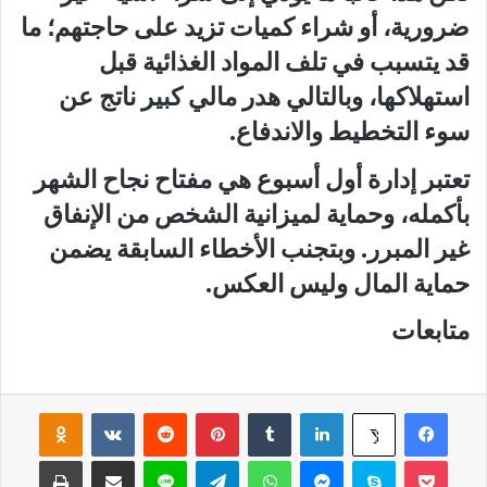
ضرورية، أو شراء كميات تزيد على حاجتهم؛ ما
قد يتسبب في تلف المواد الغذائية قبل
استهلاكها، وبالتالي هدر مالي كبير ناتج عن
سوء التخطيط والاندفاع.
تعتبر إدارة أول أسبوع هي مفتاح نجاح الشهر
بأكمله، وحماية لميزانية الشخص من الإنفاق
غير المبرر. وبتجنب الأخطاء السابقة يضمن
حماية المال وليس العكس.
متابعات
فيسبوك
لينكدإن
‏Tumblr
بينتيريست
‏Reddit
‏VKontakte
Odnoklassniki
‫X
‫Pocket
سكايب
ماسنجر
واتساب
تيلقرام
لاين
مشاركة عبر البريد
طباعة