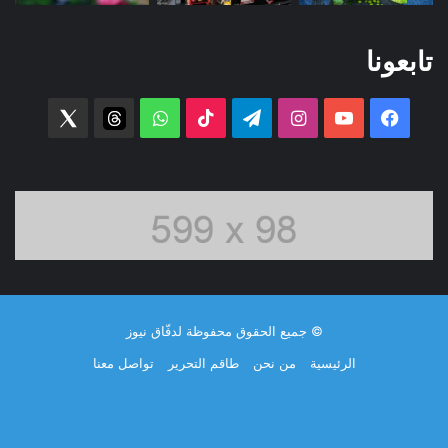
تابعونا
فيسبوك
‫YouTube
انستقرام
تيلقرام
‫TikTok
واتساب
threads
witter
© جميع الحقوق محفوظة لدفّاق نيوز
الرئيسية
من نحن
طاقم التحرير
تواصل معنا