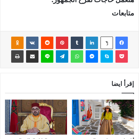
متابعات
فيسبوك
لينكدإن
‏Tumblr
بينتيريست
‏Reddit
‏VKontakte
Odnoklassniki
‫X
‫Pocket
سكايب
ماسنجر
واتساب
تيلقرام
لاين
مشاركة عبر البريد
طباعة
إقرأ ايضا