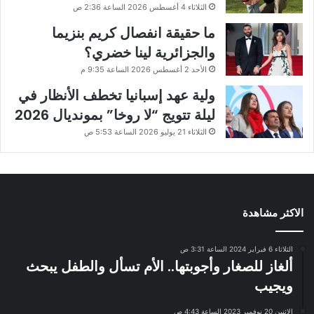
الثلاثاء 4 أغسطس 2026 الساعة 2:36 ص
ما حقيقة انفصال كريم بنزيما
والجزائرية لينا خضري؟
الأحد 2 أغسطس 2026 الساعة 9:35 م
ولية عهد إسبانيا تخطف الأنظار في
ليلة تتويج “لا روخا” بمونديال 2026
الثلاثاء 21 يوليو 2026 الساعة 5:53 ص
الاكثر مشاهدة
الثلاثاء 6 فبراير 2024 الساعة 3:31 ص
ألغاز للصغار وأجوبتها.. الأم تسأل والطفل يبحث
ويجيب
الإثنين 20 نوفمبر 2023 الساعة 4:43 ص