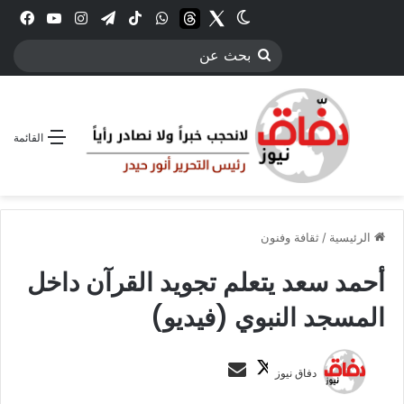
Twitter
الوضع المظلم
threads
واتساب
‫TikTok
تيلقرام
انستقرام
YouTube
فيس
بحث
عن
القائمة
الرئيسية
/
ثقافة وفنون
أحمد سعد يتعلم تجويد القرآن داخل
المسجد النبوي (فيديو)
ت
أ
دفاق نيوز
ا
ر