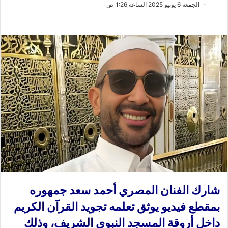
ب
س
الجمعة 6 يونيو 2025 الساعة 1:26 ص
ع
ل
ع
ب
ل
ر
ى
ي
X
د
ا
إ
ل
ك
ت
ر
و
ن
ي
ا
شارك الفنان المصري أحمد سعد جمهوره
بمقطع فيديو يوثق تعلمه تجويد القرآن الكريم
داخل أروقة المسجد النبوي الشريف، وذلك