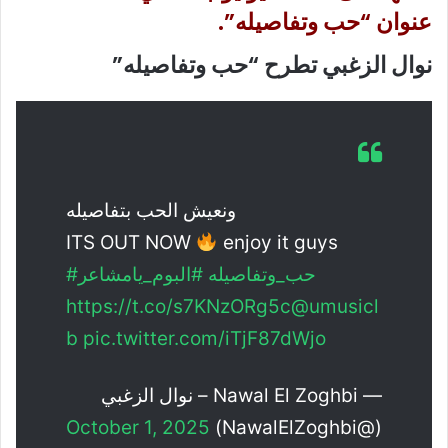
عنوان “حب وتفاصيله”.
نوال الزغبي تطرح “حب وتفاصيله”
ونعيش الحب بتفاصيله
ITS OUT NOW
enjoy it guys
#حب_وتفاصيله
#البوم_يامشاعر
https://t.co/s7KNzORg5c
@umusicl
b
pic.twitter.com/iTjF87dWjo
— Nawal El Zoghbi – نوال الزغبي
October 1, 2025
(@NawalElZoghbi)