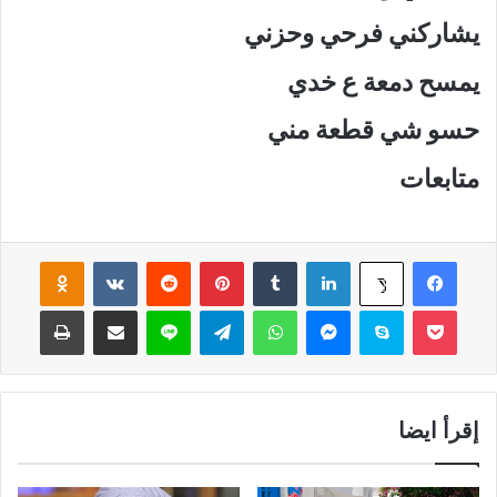
يشاركني فرحي وحزني
يمسح دمعة ع خدي
حسو شي قطعة مني
متابعات
فيسبوك
لينكدإن
‏Tumblr
بينتيريست
‏Reddit
‏VKontakte
Odnoklassniki
‫X
‫Pocket
سكايب
ماسنجر
واتساب
تيلقرام
لاين
مشاركة عبر البريد
طباعة
إقرأ ايضا