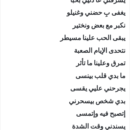
يغفى بِ حضني وغنيلو
نكبر مع بعض ونختير
يبقى الحب علينا مسيطر
نتحدى الإيام الصعبة
تمرق وعلينا ما تأثر
ما بدي قلب بينسى
يجرحني عليي يقسى
بدي شخص بيسحرني
إتصبح فيه وإتمسى
يسندني وقت الشدة