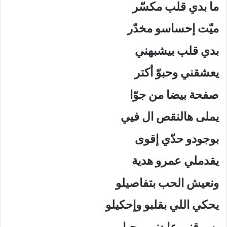
ما بدي قلب مكسّر
ميّت إحساسو مخدّر
بدي قلب بيشبهني
يعشقني وحبوّ أكتر
صفحة بيضا من جوّا
يملى هالنقص ال فيي
بوجودو حدّي إقوى
يقدملي عمرو هدية
ونعيش الحب بتفاصيلو
يحكي اللي بقلبو وإحكيلو
يسرقني عا دنيي بحبا