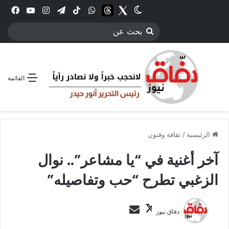
Twitter
الوضع المظلم
threads
واتساب
‫TikTok
تيلقرام
انستقرام
YouTube
فيس
بحث
عن
القائمة
الرئيسية
/
ثقافة وفنون
آخر أغنية في “يا مشاعر”.. نوال
الزغبي تطرح “حب وتفاصيله”
ت
أ
دفاق نيوز
ا
ر