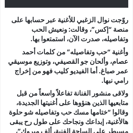
روّجت نوال الزغبي للأغنية عبر حسابها على
منصة “إكس”، وقالت: ونعيش الحب
وتفاصيله، صدرت الآن، استمتعوا بها.
وأغنية “حب وتفاصيله” من كلمات أحمد
عصام، وألحان جو القصيفي، وتوزيع موسيقي
عمر صباغ. أما الفيديو كليب فهو من إخراج
رامي نبها.
ولاقى منشور الفنانة تفاعلاً واسعاً من قبل
متابعيها الذين هنؤوها على أغنيتها الجديدة،
وقالوا “ختامها مسك حب وتفاصيله شو حلوة
هالأغنية، إبداعك ونجاحك على طول رح يبقى
مسيطر على الساحة الفنية، ألف مبروك”،