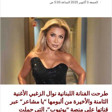
ب
س
الجمعة 3 أكتوبر 2025 الساعة 5:35 ص
ع
ل
ع
ب
ل
ر
ى
ي
X
د
ا
إ
ل
ك
ت
ر
و
ن
ي
ا
طرحت الفنانة اللبنانية نوال الزغبي الأغنية
الثامنة والأخيرة من ألبومها “يا مشاعر” عبر
قناتها على منصة “يوتيوب”، التي حملت