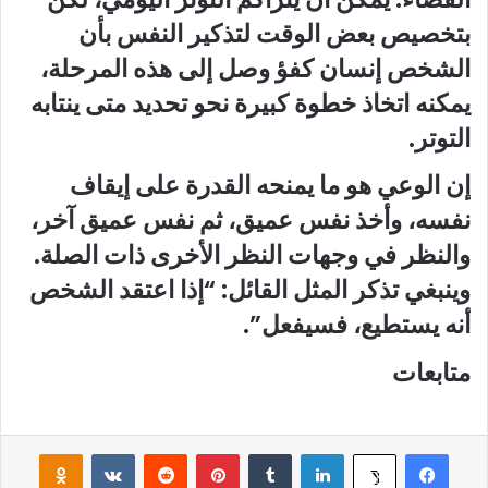
بتخصيص بعض الوقت لتذكير النفس بأن
الشخص إنسان كفؤ وصل إلى هذه المرحلة،
يمكنه اتخاذ خطوة كبيرة نحو تحديد متى ينتابه
التوتر.
إن الوعي هو ما يمنحه القدرة على إيقاف
نفسه، وأخذ نفس عميق، ثم نفس عميق آخر،
والنظر في وجهات النظر الأخرى ذات الصلة.
وينبغي تذكر المثل القائل: “إذا اعتقد الشخص
أنه يستطيع، فسيفعل”.
متابعات
فيسبوك
لينكدإن
‏Tumblr
بينتيريست
‏Reddit
‏VKontakte
Odnoklassniki
‫X