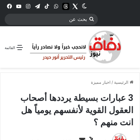
Twitter
الوضع المظلم
threads
واتساب
‫TikTok
تيلقرام
انستقرام
YouTube
فيس
بحث
عن
القائمة
الرئيسية
/
اخبار مميزة
3 عبارات بسيطة يرددها أصحاب
العقول القوية لأنفسهم يومياً هل
انت منهم ؟
ت
أ