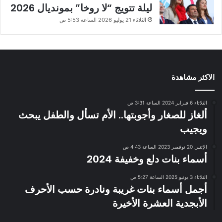
ليلة تتويج “لا روخا” بمونديال 2026
الثلاثاء 21 يوليو 2026 الساعة 5:53 ص
الاكثر مشاهدة
الثلاثاء 6 فبراير 2024 الساعة 3:31 ص
ألغاز للصغار وأجوبتها.. الأم تسأل والطفل يبحث
ويجيب
الإثنين 20 نوفمبر 2023 الساعة 4:43 ص
أسماء بنات دلع وخفيفة 2024
الثلاثاء 3 يونيو 2025 الساعة 5:27 ص
أجمل أسماء بنات غريبة ونادرة حسب الأحرف
الأبجدية العشرة الأخيرة