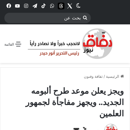
Twitter
الوضع المظلم
threads
واتساب
‫TikTok
تيلقرام
انستقرام
YouTube
فيس
بحث
عن
القائمة
الرئيسية
/
ثقافة وفنون
ويجز يعلن موعد طرح ألبومه
الجديد.. ويجهز مفاجأة لجمهور
العلمين
ت
أ