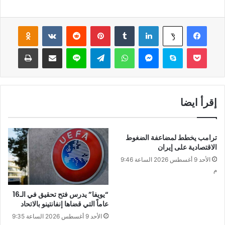
فيسبوك
لينكدإن
‏Tumblr
بينتيريست
‏Reddit
‏VKontakte
Odnoklassniki
‫X
‫Pocket
سكايب
ماسنجر
واتساب
تيلقرام
لاين
مشاركة عبر البريد
طباعة
إقرأ ايضا
ترامب يخطط لمضاعفة الضغوط
الاقتصادية على إيران
الأحد 9 أغسطس 2026 الساعة 9:46
م
“يويفا” يدرس فتح تحقيق في الـ16
عاماً التي قضاها إنفانتينو بالاتحاد
الأحد 9 أغسطس 2026 الساعة 9:35