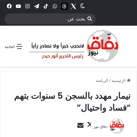
Twitter
الوضع المظلم
threads
واتساب
‫TikTok
تيلقرام
انستقرام
YouTube
فيس
بحث
عن
القائمة
الرئيسية
/
الرياضة
نيمار مهدد بالسجن 5 سنوات بتهم
“فساد واحتيال”
ت
أ
دفاق نيوز
ا
ر