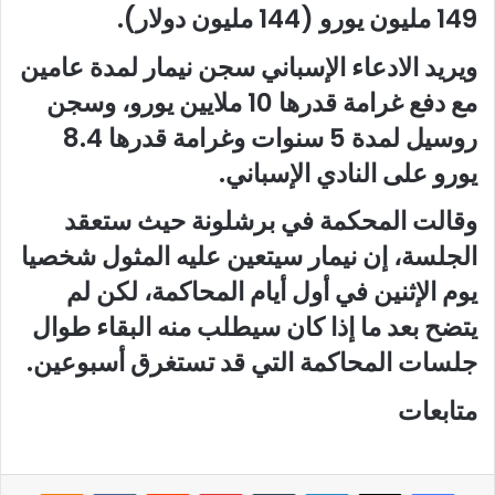
149 مليون يورو (144 مليون دولار).
ويريد الادعاء الإسباني سجن نيمار لمدة عامين
مع دفع غرامة قدرها 10 ملايين يورو، وسجن
روسيل لمدة 5 سنوات وغرامة قدرها 8.4
يورو على النادي الإسباني.
وقالت المحكمة في برشلونة حيث ستعقد
الجلسة، إن نيمار سيتعين عليه المثول شخصيا
يوم الإثنين في أول أيام المحاكمة، لكن لم
يتضح بعد ما إذا كان سيطلب منه البقاء طوال
جلسات المحاكمة التي قد تستغرق أسبوعين.
متابعات
فيسبوك
لينكدإن
‏Tumblr
بينتيريست
‏Reddit
‏VKontakte
Odnoklassniki