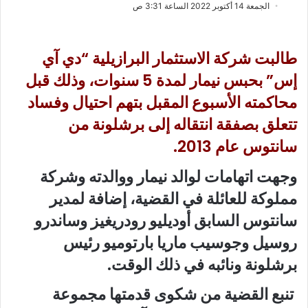
ب
س
الجمعة 14 أكتوبر 2022 الساعة 3:31 ص
ع
ل
ع
ب
ل
ر
طالبت شركة الاستثمار البرازيلية “دي آي
ى
ي
إس” بحبس نيمار لمدة 5 سنوات، وذلك قبل
X
د
محاكمته الأسبوع المقبل بتهم احتيال وفساد
ا
إ
تتعلق بصفقة انتقاله إلى برشلونة من
ل
سانتوس عام 2013.
ك
ت
وجهت اتهامات لوالد نيمار ووالدته وشركة
ر
مملوكة للعائلة في القضية، إضافة لمدير
و
ن
سانتوس السابق أوديليو رودريغيز وساندرو
ي
روسيل وجوسيب ماريا بارتوميو رئيس
ا
برشلونة ونائبه في ذلك الوقت.
تنبع القضية من شكوى قدمتها مجموعة