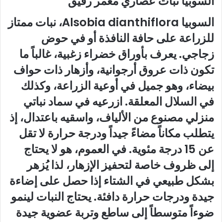
السوبيا نبات عصاري معمر رقيق
السوبيا Alsobia dianthiflora، نبات ممتاز
للزراعة على حافة النافذة أو في حوض
زجاجي. يعرف بأوراق خضراء زغبية، غالباً ما
تكون ذات عروق أرجوانية، وأزهار ذات حواف
بيضاء، وهو جميل في أوعية الزراعة، وكذلك
في السلال المعلقة. ازرعيه في سماد نباتي
منزلي مصنوع من الألياف، واسقيه باعتدال، إذ
يتطلب مكاناً مضاءً جيداً ودرجة حرارة لا تقل
عن 15 درجة مئوية. في العموم، هو لا يحتاج
إلى ظروف خاصة لتحفيز الإزهار، لذا يُزهر
بشكل طبيعي في الشتاء إذا حصل على إضاءة
جيدة ودرجات حرارة دافئة. يحتاج النبات لينمو
ضوءاً متوسطاً إلى ساطع وتربة عضوية جيدة