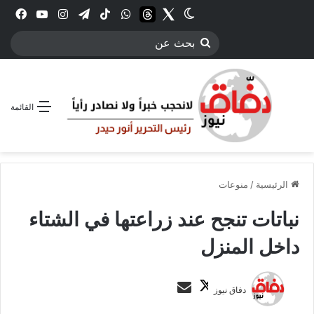
Twitter
الوضع المظلم
threads
واتساب
‫TikTok
تيلقرام
انستقرام
YouTube
فيس
بحث
عن
القائمة
الرئيسية
/
منوعات
نباتات تنجح عند زراعتها في الشتاء
داخل المنزل
ت
أ
دفاق نيوز
ا
ر