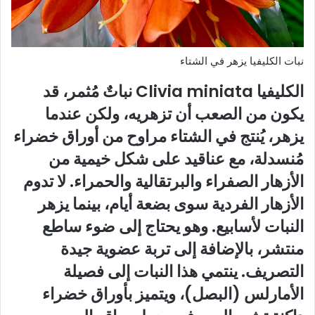
نبات الكليفيا يزهر في الشتاء
الكليفيا Clivia miniata نباتٌ مُثمر، قد
يكون من الصعب أن تزهريه، ولكن عندما
يزهر، يُنتج في الشتاء مراوح من أوراق خضراء
مُنسدلة، مع عناقيد على شكل خيمية من
الأزهار الصفراء والبرتقالية والحمراء. لا تدوم
الأزهار الفردية سوى بضعة أيام، بينما يزهر
النبات لأسابيع. وهو يحتاج إلى ضوء ساطع
منتشر، بالإضافة إلى تربة عضوية جيدة
التصريف. ينتمي هذا النبات إلى فصيلة
الأمارلس (البصل)، ويتميز بأوراق خضراء