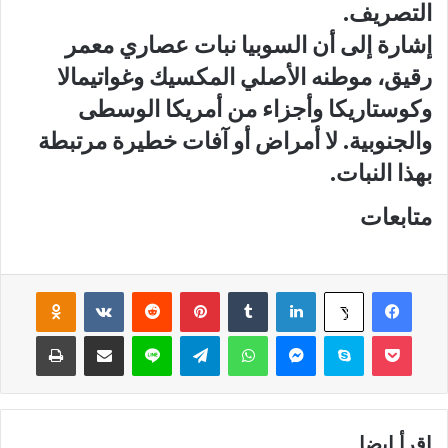
التصريف.
إشارة إلى أن السوبيا نبات عصاري معمر
رقيق، موطنه الأصلي المكسيك وغواتيمالا
وكوستاريكا وأجزاء من أمريكا الوسطى
والجنوبية. لا أمراض أو آفات خطيرة مرتبطة
بهذا النبات.
متابعات
فيسبوك
لينكدإن
‏Tumblr
بينتيريست
‏Reddit
‏VKontakte
Odnoklassniki
‫X
‫Pocket
سكايب
ماسنجر
واتساب
تيلقرام
لاين
مشاركة عبر البريد
طباعة
إقرأ ايضا