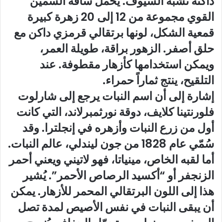
داكنة تشبه السيوف. يحمل ساقه السمين
القوي مجموعة من 12 إلى 20 زهرة كبيرة
قمعية الشكل، لونها برتقالي قرمزي داكن مع
حلق أصفر. الزهور براقة، طويلة العمر،
ويمكن استخدامها كأزهار مقطوفة. عند
التلقيح، ينتج ثماراً حمراء.
إشارة إلى أن اسم النبات يرجع إلى شارلوت
فلورنتينا كلايف، دوقة نورثمبرلاند، التي كانت
أول من زرع النبات وأزهره في إنجلترا. وقد
سُمّي عام 1828 من جون ليندلي، عالم النبات.
أما لقبه الخاص، مينياتا، فهو لاتيني ويعني أحمر
الزنجفر أو “أكسيد الرصاص الأحمر”. يُشير
هذا إلى اللون البرتقالي المحمر للأزهار. يمكن
أن يبقى النبات في نفس الأصيص لمدة تصل