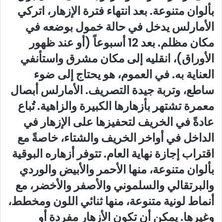
بألوان متنوعة. بعد انتهاء فترة الإزهار، اتركي
الأمارلس يدخل في حالة خمول بوضعه في
مكان مظلم. بعد 12 أسبوعاً (أو عند ظهور
الأوراق)، انقليه إلى مكان مشرق واستأنفي
العناية به. في العموم، هو يحتاج إلى ضوء
ساطع، وتربة جيدة التصريف. الأمارلس أبصال
معمرة تشتهر بأزهارها الكبيرة والزاهية. تُباع
عادةً في الخريف لتحفيزها على الإزهار في
الداخل في أواخر الخريف والشتاء، خاصةً مع
اقتراب إجازة نهاية العام. تتوفر أزهاره البوقية
بألوان متنوعة، منها الأحمر والأبيض والوردي
والبرتقالي والسلموني والأصفر والأخضر، مع
أنماط لونية متنوعة، منها ثنائي اللون ومخطط،
وغيرها. يمكن أن تكون الأزهار مفردة أو