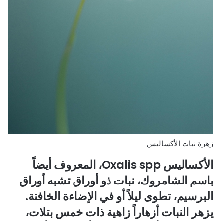
زهرة نبات الأكساليس
الأكساليس Oxalis spp، المعروف أيضاً
باسم الشامروك، نبات ذو أوراق تشبه أوراق
البرسيم، تطوى ليلاً أو في الإضاءة الخافتة.
يزهر النبات أزهاراً زاهية ذات خمس بتلات،