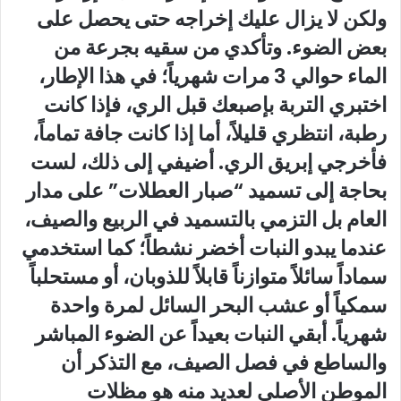
ولكن لا يزال عليك إخراجه حتى يحصل على
بعض الضوء. وتأكدي من سقيه بجرعة من
الماء حوالي 3 مرات شهرياً؛ في هذا الإطار،
اختبري التربة بإصبعك قبل الري، فإذا كانت
رطبة، انتظري قليلاً، أما إذا كانت جافة تماماً،
فأخرجي إبريق الري. أضيفي إلى ذلك، لست
بحاجة إلى تسميد “صبار العطلات” على مدار
العام بل التزمي بالتسميد في الربيع والصيف،
عندما يبدو النبات أخضر نشطاً؛ كما استخدمي
سماداً سائلاً متوازناً قابلاً للذوبان، أو مستحلباً
سمكياً أو عشب البحر السائل لمرة واحدة
شهرياً. أبقي النبات بعيداً عن الضوء المباشر
والساطع في فصل الصيف، مع التذكر أن
الموطن الأصلي لعديد منه هو مظلات