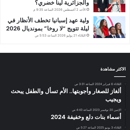
والجزائرية لينا خضري؟
الأحد 2 أغسطس 2026 الساعة 9:35 م
ولية عهد إسبانيا تخطف الأنظار في
ليلة تتويج “لا روخا” بمونديال 2026
الثلاثاء 21 يوليو 2026 الساعة 5:53 ص
الاكثر مشاهدة
الثلاثاء 6 فبراير 2024 الساعة 3:31 ص
ألغاز للصغار وأجوبتها.. الأم تسأل والطفل يبحث
ويجيب
الإثنين 20 نوفمبر 2023 الساعة 4:43 ص
أسماء بنات دلع وخفيفة 2024
الثلاثاء 3 يونيو 2025 الساعة 5:27 ص