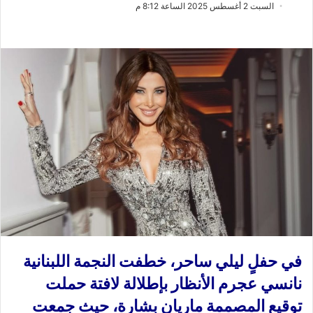
ب
س
السبت 2 أغسطس 2025 الساعة 8:12 م
ع
ل
ع
ب
ل
ر
ى
ي
X
د
ا
إ
ل
ك
ت
ر
و
ن
ي
ا
في حفلٍ ليلي ساحر، خطفت النجمة اللبنانية
نانسي عجرم الأنظار بإطلالة لافتة حملت
توقيع المصممة ماريان بشارة، حيث جمعت