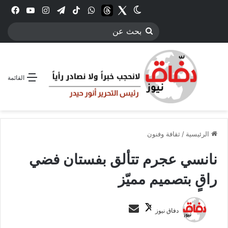
Twitter
الوضع المظلم
threads
واتساب
‫TikTok
تيلقرام
انستقرام
YouTube
فيس
بحث
عن
القائمة
الرئيسية
/
ثقافة وفنون
نانسي عجرم تتألق بفستان فضي
راقٍ بتصميم مميّز
ت
أ
دفاق نيوز
ا
ر