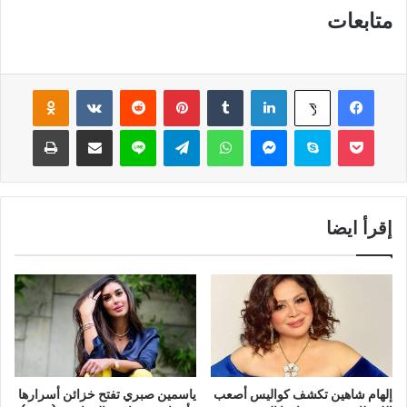
متابعات
فيسبوك
لينكدإن
‏Tumblr
بينتيريست
‏Reddit
‏VKontakte
Odnoklassniki
‫X
‫Pocket
سكايب
ماسنجر
واتساب
تيلقرام
لاين
مشاركة عبر البريد
طباعة
إقرأ ايضا
إلهام شاهين تكشف كواليس أصعب
ياسمين صبري تفتح خزائن أسرارها