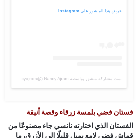
عرض هذا المنشور على Instagram
تمت مشاركة منشور بواسطة ‏‎Nancy Ajram‎‏ (@‏‎nancyajram‎‏)
فستان فضي بلمسة زرقاء وقصة أنيقة
الفستان الذي اختارته نانسي جاء مصنوعًا من
قماش فضي لامع يميل قليلًا إلى الأزرق، ما