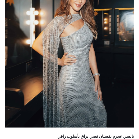
نانسي عجرم بفستان فضي براق بأسلوب راقي