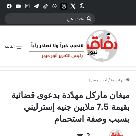
Twitter
الوضع المظلم
threads
واتساب
‫TikTok
تيلقرام
انستقرام
YouTube
فيس
بحث
عن
القائمة
الرئيسية
/
اخبار مميزة
ميغان ماركل مهدّدة بدعوى قضائية
بقيمة 7.5 ملايين جنيه إسترليني
بسبب وصفة استحمام
ت
أ