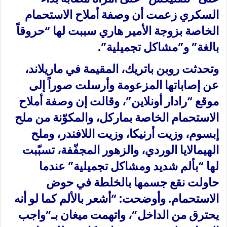
السكري زعمت أن وصفة أملاح الاستحمام
الخاصة بزوجة الأمير هاري سببت لها “حروقاً
بالغة” و”مشاكل تجميلية”.
وتحدثت روبن باتريك، المقيمة في ماريلاند،
عن إصاباتها المزعومة وأرسلت صوراً إلى
موقع “رادار أونلاين”، وقالت إن وصفة أملاح
الاستحمام الخاصة بماركل، والمكوّنة من ملح
إبسوم، وزيت أرنيكا، وزيت اللافندر، وملح
الهيمالايا الوردي، والزهور المجفّفة، تسبّبت
لها “بألم شديد ومشاكل تجميلية” عندما
حاولت نقع جسمها بالخلطة في حوض
الاستحمام. وأوضحت: “أشعر بالألم كما لو أنه
يحترق من الداخل”، واتهمت ميغان بـ”واجب