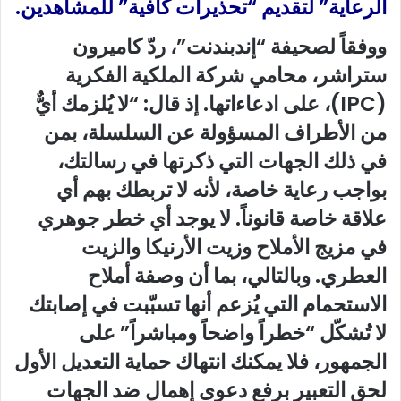
الرعاية” لتقديم “تحذيرات كافية” للمشاهدين.
ووفقاً لصحيفة “إندبندنت”، ردّ كاميرون
ستراشر، محامي شركة الملكية الفكرية
(IPC)، على ادعاءاتها. إذ قال: “لا يُلزمك أيٌّ
من الأطراف المسؤولة عن السلسلة، بمن
في ذلك الجهات التي ذكرتها في رسالتك،
بواجب رعاية خاصة، لأنه لا تربطك بهم أي
علاقة خاصة قانوناً. لا يوجد أي خطر جوهري
في مزيج الأملاح وزيت الأرنيكا والزيت
العطري. وبالتالي، بما أن وصفة أملاح
الاستحمام التي يُزعم أنها تسبّبت في إصابتك
لا تُشكّل “خطراً واضحاً ومباشراً” على
الجمهور، فلا يمكنك انتهاك حماية التعديل الأول
لحق التعبير برفع دعوى إهمال ضد الجهات