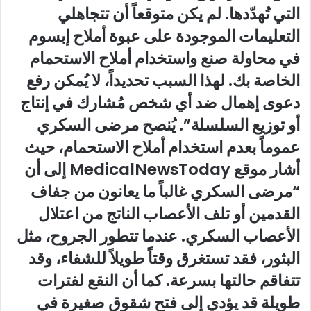
التي تُهدّدها. لم يكن متوقعاً أن تتجاهلي
التعليمات الموجودة على عبوة أملاح إبسوم
في محاولة صنع واستخدام أملاح الاستحمام
الخاصة بك. لهذا السبب تحديداً، لا يُمكن رفع
دعوى إهمال ضد أي شخص مُشارك في إنتاج
أو توزيع السلسلة”. يُنصح مرضى السكري
عموماً بعدم استخدام أملاح الاستحمام، حيث
أشار موقع MedicalNewsToday إلى أن
“مرضى السكري غالباً ما يعانون من جفاف
القدمين أو تلف الأعصاب الناتج من اعتلال
الأعصاب السكري. عندما تتطور الجروح، مثل
البثور، فقد تستغرق وقتاً طويلاً للشفاء، وقد
تتفاقم حالتها بسرعة. كما أن النقع لفترات
طويلة قد يؤدي إلى فتح شقوق صغيرة في