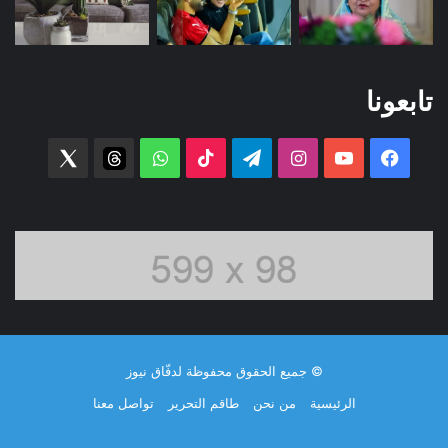
تابعونا
فيسبوك
‫YouTube
انستقرام
تيلقرام
‫TikTok
واتساب
threads
witter
© جميع الحقوق محفوظة لدفّاق نيوز
الرئيسية
من نحن
طاقم التحرير
تواصل معنا