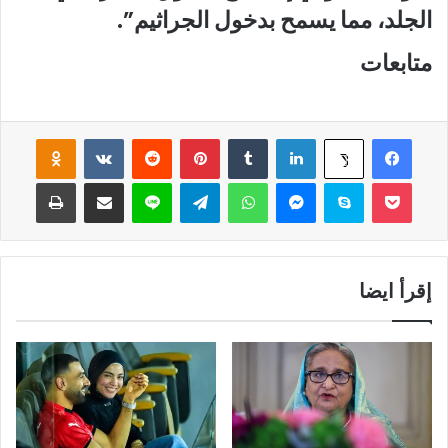
الجلد، مما يسمح بدخول الجراثيم”.
متابعات
فيسبوك
لينكدإن
‏Tumblr
بينتيريست
‏Reddit
‏VKontakte
Odnoklassniki
‫X
‫Pocket
سكايب
ماسنجر
واتساب
تيلقرام
لاين
مشاركة عبر البريد
طباعة
إقرأ ايضا