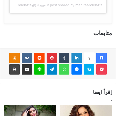
A post shared by mahiraabdelaziz مهيرة (@mahiraabdelaziz)
متابعات
فيسبوك
لينكدإن
‏Tumblr
بينتيريست
‏Reddit
‏VKontakte
Odnoklassniki
‫X
‫Pocket
سكايب
ماسنجر
واتساب
تيلقرام
لاين
مشاركة عبر البريد
طباعة
إقرأ ايضا