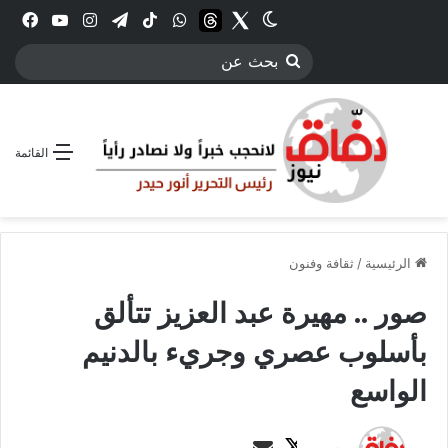
Twitter
الوضع المظلم
threads
واتساب
‫TikTok
تيلقرام
انستقرام
YouTube
فيس
بحث
عن
القائمة
الرئيسية
/
ثقافة وفنون
صور .. مهيرة عبد العزيز تتألق
بأسلوب عصري وجريء بالدنيم
الواسع
ت
أ