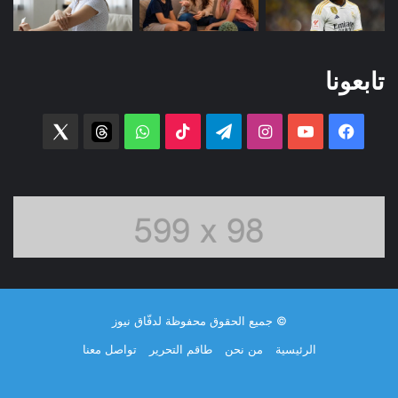
تابعونا
فيسبوك
‫YouTube
انستقرام
تيلقرام
‫TikTok
واتساب
threads
witter
© جميع الحقوق محفوظة لدفّاق نيوز
الرئيسية
من نحن
طاقم التحرير
تواصل معنا