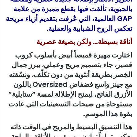
بالحيوية، تألقت فيها بقطع مميزة من علامة
GAP العالمية، التي عُرفت بتقديم أزياء مريحة
تعكس الروح الشبابية والعملية.
أناقة بسيطة… ولكن بصيغة عصرية
اختارت مهيرة قميصاً أبيض بأسلوب كروب
قصير، جاء بتصميم مريح وعملي، يبرز جمال
الخصر بطريقة أنثوية من دون تكلّف، ونسّقته
مع جينز واسع فضفاض Oversized باللون
الأزرق الفاتح، ليمنح الإطلالة لمسة “ستايلية”
مستوحاة من صيحات التسعينيات التي عادت
بقوة هذا الموسم.
هذا التنسيق البسيط والمريح في الوقت ذاته
يعكس تماماً توازن مهيرة بين الأناقة والراحة،