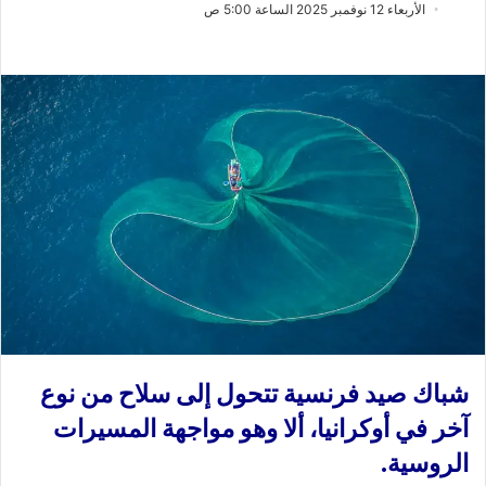
ب
س
الأربعاء 12 نوفمبر 2025 الساعة 5:00 ص
ع
ل
ع
ب
ل
ر
ى
ي
X
د
ا
إ
ل
ك
ت
ر
و
ن
ي
شباك صيد فرنسية تتحول إلى سلاح من نوع
ا
آخر في أوكرانيا، ألا وهو مواجهة المسيرات
الروسية.