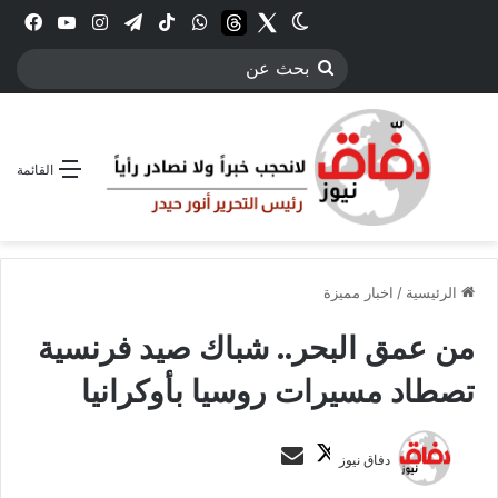
Twitter
الوضع المظلم
threads
واتساب
‫TikTok
تيلقرام
انستقرام
YouTube
فيس
بحث
عن
القائمة
الرئيسية
/
اخبار مميزة
من عمق البحر.. شباك صيد فرنسية
تصطاد مسيرات روسيا بأوكرانيا
ت
أ
دفاق نيوز
ا
ر