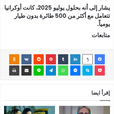
يشار إلى أنه بحلول يوليو 2025، كانت أوكرانيا
تتعامل مع أكثر من 500 طائرة بدون طيار
يومياً.
متابعات
فيسبوك
لينكدإن
‏Tumblr
بينتيريست
‏Reddit
‏VKontakte
Odnoklassniki
‫X
‫Pocket
سكايب
ماسنجر
واتساب
تيلقرام
لاين
مشاركة عبر البريد
طباعة
إقرأ ايضا