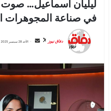
ليليان اسماعيل… صوت ا
في صناعة المجوهرات ا
ت
أ
ا
ر
دفاق نيوز
الأحد 28 سبتمبر 2025 الساعة 3:49 ص
ب
س
ع
ل
ع
ب
ل
ر
ى
ي
X
د
ا
إ
ل
ك
ت
ر