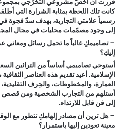
قررت أن أخصّ مشروعي التخرّجي بمجموعة
رسمياً علامتي التجارية، بهدف سدّ فجوة ف
إلى وجود مصمّمات محليات في مجال المج
– تصاميمكِ غالباً ما تحمل رسائل ومعاني عمي
إليكِ؟
أستوحي تصاميمي أساساً من التراثين السع
الإسلامية. أعيد تقديم هذه العناصر الثقاف
العمارة، والمخطوطات، والحِرف التقليدية،
أستلهم من التجارب الشخصية ومن قصص ا
إلى فن قابل للارتداء.
– هل ترين أن مصادر إلهامكِ تتطور مع الوق
معينة تعودين إليها باستمرار؟