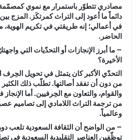
مصادري تتطوّر باستمرار مع نموي كمصمّمة 
دائماً ما أعود إلى التراث كمرتكَز. المزج ب
في أعمالي؛ إنه طريقتي في تكريم الهوية، م
الحاضر.
– ما أبرز الإنجازات أو التحدّيات التي واجهت
الأخيرة؟
التحدّي الأكبر كان يتمثل في تحويل الحِرف
من دون أن تفقد أصالتها. تطلّب ذلك الكثير
والقوام، والتعاون مع الحِرفيين. أما الإنجاز 
من ترجمة التراث اللامادي إلى تصاميم عصري
وعالمياً.
– من الواضح أن الثقافة السعودية تلعب دوراً
توظّفين العناصر التقليدية السعودية في ت