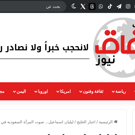
وك
‫YouTube
انستقرام
تيلقرام
‫TikTok
واتساب
threads
Twitter
الوضع المظلم
رياضة
ثقافة وفنون
امريكا
اوروبا
اليمن
مجت
الرئيسية
/
اخبار الخليج
/
ليليان اسماعيل… صوت المرأة السعودية في 