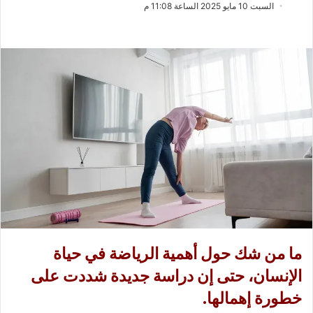
ب
س
السبت 10 مايو 2025 الساعة 11:08 م
ع
ل
ع
ب
ل
ر
ى
ي
X
د
ا
إ
ل
ك
ت
ر
و
ن
ي
ما من شك حول أهمية الرياضة في حياة
ا
الإنسان، حتى إن دراسة جديدة شددت على
خطورة إهمالها.