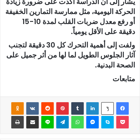
يشار إلى أن الدراسة أكدت على ضرورة زيادة
الحركة اليومية، مثل ممارسة التمارين الخفيفة
أو رفع معدل ضربات القلب لمدة 10-15
دقيقة على الأقل يومياً.
ولفت إلى أهمية التحرك كل 30 دقيقة لتجنب
آثار الجلوس الطويل لما لها من أثر جميل على
الصحة البدنية.
متابعات
فيسبوك
لينكدإن
‏Tumblr
بينتيريست
‏Reddit
‏VKontakte
Odnoklassniki
‫X
‫Pocket
سكايب
ماسنجر
واتساب
تيلقرام
لاين
مشاركة عبر البريد
طباعة