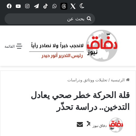
Twitter
الوضع المظلم
threads
واتساب
‫TikTok
تيلقرام
انستقرام
YouTube
فيس
بحث
عن
القائمة
الرئيسية
/
تحليلات ووثائق ودراسات
قلة الحركة خطر صحي يعادل
التدخين.. دراسة تحذّر
ت
أ
دفاق نيوز
ا
ر