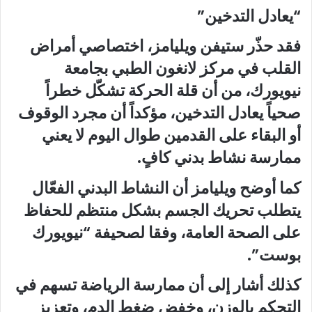
“يعادل التدخين”
فقد حذّر ستيفن ويليامز، اختصاصي أمراض
القلب في مركز لانغون الطبي بجامعة
نيويورك، من أن قلة الحركة تشكّل خطراً
صحياً يعادل التدخين، مؤكداً أن مجرد الوقوف
أو البقاء على القدمين طوال اليوم لا يعني
ممارسة نشاط بدني كافٍ.
كما أوضح ويليامز أن النشاط البدني الفعّال
يتطلب تحريك الجسم بشكل منتظم للحفاظ
على الصحة العامة، وفقا لصحيفة “نيويورك
بوست”.
كذلك أشار إلى أن ممارسة الرياضة تسهم في
التحكم بالوزن، وخفض ضغط الدم، وتعزيز