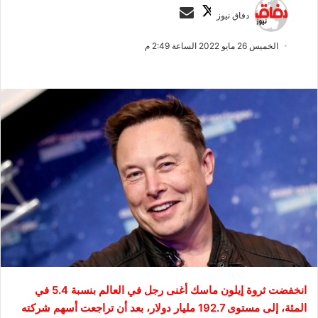
ت
أ
دفاق نيوز
ا
ر
ب
س
الخميس 26 مايو 2022 الساعة 2:49 م
ع
ل
ع
ب
ل
ر
ى
ي
X
د
ا
إ
ل
ك
ت
ر
و
ن
ي
انخفضت ثروة إيلون ماسك أغنى رجل في العالم بنسبة 5.4 في
ا
المئة، إلى مستوى 192.7 مليار دولار، بعد أن تراجعت أسهم شركته