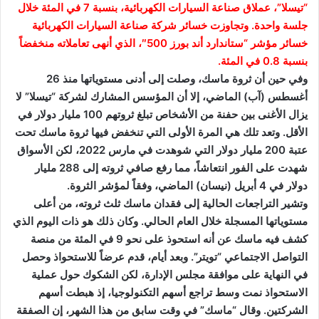
“تيسلا”، عملاق صناعة السيارات الكهربائية، بنسبة 7 في المئة خلال
جلسة واحدة. وتجاوزت خسائر شركة صناعة السيارات الكهربائية
خسائر مؤشر “ستاندارد أند بورز 500″، الذي أنهى تعاملاته منخفضاً
بنسبة 0.8 في المئة.
وفي حين أن ثروة ماسك، وصلت إلى أدنى مستوياتها منذ 26
أغسطس (آب) الماضي، إلا أن المؤسس المشارك لشركة “تيسلا” لا
يزال الأغنى بين حفنة من الأشخاص تبلغ ثروتهم 100 مليار دولار في
الأقل. وتعد تلك هي المرة الأولى التي تنخفض فيها ثروة ماسك تحت
عتبة 200 مليار دولار التي شوهدت في مارس 2022، لكن الأسواق
شهدت على الفور انتعاشاً، مما رفع صافي ثروته إلى 288 مليار
دولار في 4 أبريل (نيسان) الماضي، وفقاً لمؤشر الثروة.
وتشير التراجعات الحالية إلى فقدان ماسك ثلث ثروته، من أعلى
مستوياتها المسجلة خلال العام الحالي. وكان ذلك هو ذات اليوم الذي
كشف فيه ماسك عن أنه استحوذ على نحو 9 في المئة من منصة
التواصل الاجتماعي “تويتر”. وبعد أيام، قدم عرضاً للاستحواذ وحصل
في النهاية على موافقة مجلس الإدارة، لكن الشكوك حول عملية
الاستحواذ نمت وسط تراجع أسهم التكنولوجيا، إذ هبطت أسهم
الشركتين. وقال “ماسك” في وقت سابق من هذا الشهر، إن الصفقة