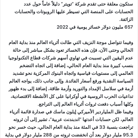
ستكون معلقة حتى تقدم شركة “تويتر” دليلاً عاماً حول عدد
الحسابات على المنصة التي تسيطر عليها الروبوتات والحسابات
الزائفة.
657 مليون دولار خسائر يومية في 2022
وفيما تتواصل موجة النزيف التي طالت أثرياء العالم منذ بداية العام
الحالي وحتى الآن، فإن هذه الخسائر تعود بشكل مباشر إلى حالة
عدم اليقين التي تسببت في تهاوي أسهم شركات قطاع التكنولوجيا
بنسب كبيرة منذ بداية العام الحالي، إضافة إلى اتجاه التضخم
العالمي إلى مستويات قياسية واتجاه البنوك المركزية نحو تشديد
السياسة النقدية ورفع أسعار الفائدة. وإلى جانب ذلك، يواجه العالم
أزمة في سلاسل الإمداد والتوريد وأزمة طاقة، إضافة إلى بدء ظهور
تداعيات الحرب الروسية في أوكرانيا على كل الأنشطة الاقتصادية،
وكلها أسباب دفعت ثروات أثرياء العالم إلى التراجع.
وفيما ظل الملياردير الأميركي إيلون ماسك في صدارة قائمة أثرياء
العالم، لكن حسابات أعدتها “اندبندنت عربية”، تشير إلى أن ثروته
تراجعت بنسبة 33 في المئة منذ بداية العام الحالي، حيث خسر نحو
95.3 مليار دولار بعد أن انخفضت ثروته من 288 مليار دولار في بداية