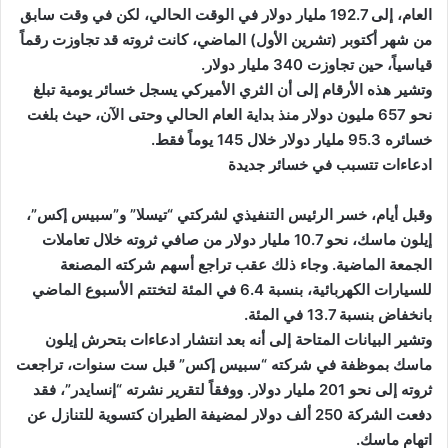
العام، إلى 192.7 مليار دولار في الوقت الحالي، لكن في وقت سابق
من شهر أكتوبر (تشرين الأول) الماضي، كانت ثروته قد تجاوزت رقماً
قياسياً، حين تجاوزت 340 مليار دولار.
وتشير هذه الأرقام إلى أن الثري الأميركي يسجل خسائر يومية تبلغ
نحو 657 مليون دولار منذ بداية العام الحالي وحتى الآن، حيث بلغت
خسائره 95.3 مليار دولار خلال 145 يوماً فقط.
ادعاءات تتسبب في خسائر جديدة
وقبل أيام، خسر الرئيس التنفيذي لشركتي “تيسلا” و”سبيس إكس”،
إيلون ماسك، نحو 10.7 مليار دولار من صافي ثروته خلال تعاملات
الجمعة الماضية. وجاء ذلك عقب تراجع أسهم شركته المصنعة
للسيارات الكهربائية، بنسبة 6.4 في المئة لتختتم الأسبوع الماضي
بانخفاض بنسبة 13.7 في المئة.
وتشير البيانات المتاحة إلى أنه بعد انتشار ادعاءات بتحرش إيلون
ماسك بموظفة في شركته “سبيس إكس” قبل ست سنوات، تراجعت
ثروته إلى نحو 201 مليار دولار. ووفقاً لتقرير نشرته “إنسايدر”، فقد
دفعت الشركة 250 ألف دولار لمضيفة الطيران كتسوية للتنازل عن
اتهام ماسك.