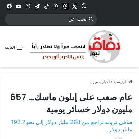
Twitter
الوضع المظلم
threads
واتساب
‫TikTok
تيلقرام
انستقرام
YouTube
فيس
بحث
عن
القائمة
الرئيسية
/
اخبار مميزة
عام صعب على إيلون ماسك… 657
مليون دولار خسائر يومية
صافي ثروته تراجع من 288 مليار دولار إلى نحو 192.7
مليار دولار