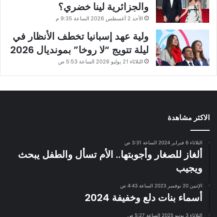
والجزائرية لينا خضري؟
الأحد 2 أغسطس 2026 الساعة 9:35 م
ولية عهد إسبانيا تخطف الأنظار في
ليلة تتويج “لا روخا” بمونديال 2026
الثلاثاء 21 يوليو 2026 الساعة 5:53 ص
الاكثر مشاهدة
الثلاثاء 6 فبراير 2024 الساعة 3:31 ص
ألغاز للصغار وأجوبتها.. الأم تسأل والطفل يبحث
ويجيب
الإثنين 20 نوفمبر 2023 الساعة 4:43 ص
أسماء بنات دلع وخفيفة 2024
الثلاثاء 3 يونيو 2025 الساعة 5:27 ص