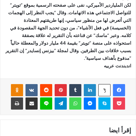
لكن الملياردير الأميركي، نفى على صفحته الرسمية بموقع “تويتر”
للتواصل الاجتماعي هذه الاتهامات. وقال “يجب النظر إلى الهجمات
التي أتعرض لها من منظور سياسي، إنها طريقتهم المعتادة
(الخسيسة) في فعل الأشياء”، من دون تحديد الجهة المقصودة في
كلامه. وعبر “ماسك” عن قناعته بأن التقرير له علاقة بصفقة
استحواذه على منصة “تويتر” بقيمة 44 مليار دولار والمعطلة حالياً
بسبب خلافات بين الطرفين. وقال لمجلة “بيزنس إنسايدر” إن التقرير
“مدفوع بأهداف سياسية”.
اندبندنت عربيه
فيسبوك
لينكدإن
‏Tumblr
بينتيريست
‏Reddit
‏VKontakte
Odnoklassniki
‫X
‫Pocket
سكايب
ماسنجر
واتساب
تيلقرام
لاين
مشاركة عبر البريد
طباعة
إقرأ ايضا