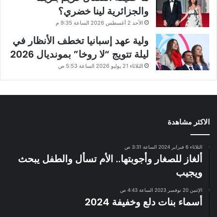
والجزائرية لينا خضري؟
الأحد 2 أغسطس 2026 الساعة 9:35 م
ولية عهد إسبانيا تخطف الأنظار في
ليلة تتويج “لا روخا” بمونديال 2026
الثلاثاء 21 يوليو 2026 الساعة 5:53 ص
الاكثر مشاهدة
الثلاثاء 6 فبراير 2024 الساعة 3:31 ص
ألغاز للصغار وأجوبتها.. الأم تسأل والطفل يبحث
ويجيب
الإثنين 20 نوفمبر 2023 الساعة 4:43 ص
أسماء بنات دلع وخفيفة 2024