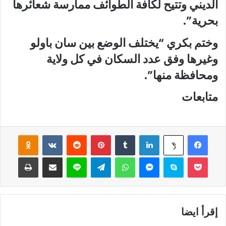
الديني وتتيح لكافة الطوائف ممارسة شعائرها
بحرية”.
وختم بكري “يختلف الوضع بين سان باولو
وغيرها وفق عدد السكان في كل ولاية
ومحافظة منها”.
متابعات
فيسبوك
لينكدإن
‏Tumblr
بينتيريست
‏Reddit
‏VKontakte
Odnoklassniki
‫X
‫Pocket
سكايب
ماسنجر
واتساب
تيلقرام
لاين
مشاركة عبر البريد
طباعة
إقرأ ايضا