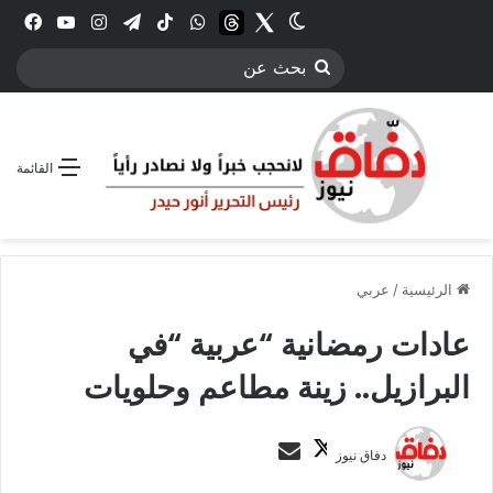
Twitter
الوضع المظلم
threads
واتساب
‫TikTok
تيلقرام
انستقرام
YouTube
فيس
بحث
عن
القائمة
الرئيسية
/
عربي
عادات رمضانية “عربية “في
البرازيل.. زينة مطاعم وحلويات
ت
أ
دفاق نيوز
ا
ر