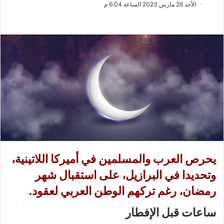
ب
س
الأحد 26 مارس 2023 الساعة 6:04 م
ع
ل
ع
ب
ل
ر
ى
ي
X
د
ا
إ
ل
ك
ت
ر
و
يحرص العرب والمسلمين في أميركا اللاتينية،
ن
ي
وتحديدا في البرازيل، على استقبال شهر
ا
رمضان، رغم تركهم الوطن العربي لعقود.
ساعات قبل الإفطار