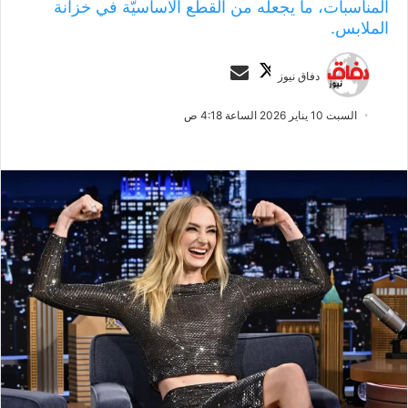
المناسبات، ما يجعله من القطع الأساسيّة في خزانة
الملابس.
ت
أ
دفاق نيوز
ا
ر
ب
س
السبت 10 يناير 2026 الساعة 4:18 ص
ع
ل
ع
ب
ل
ر
ى
ي
X
د
ا
إ
ل
ك
ت
ر
و
ن