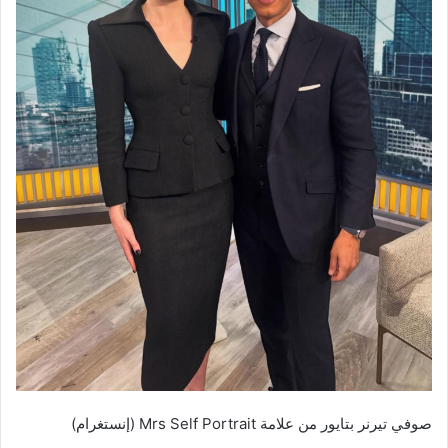
صوفي تيرنر بتايور من علامة Mrs Self Portrait (إنستغرام)