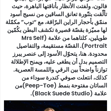
فالون، ولفتت الأنظار بأناقتها الباهرة، حيث
تألّقت بتنّورة تعانق الساقين من نسيج أسود
منمّق بأحجار الراين البرّاقة، مع “توب” مكمّلة
لها مميّزة بقصّة قصيرة تكشف البطن بكُمّين
طويلين، كلتاهما من علامة (Mrs Self
Portrait). القصّة مستقيمة، والتفاصيل
محدودة. هنا، يتحوّل الأسود إلى عنصر يبرز
التصميم بدل أن يطغى عليه، ويمنح الإطلالة
توازناً واضحاً بين الرقي واللمسة العصرية.
كذلك، انتعلت صوفي كندرة سوداء من
الساتان مفتوحة بنمط (Peep-Toe)من
علامة (Black Suede Studio).