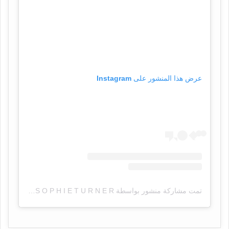
عرض هذا المنشور على Instagram
تمت مشاركة منشور بواسطة ‏‎S O P H I E T U R N E R‎‏ (@‏‎sophiet‎‏)