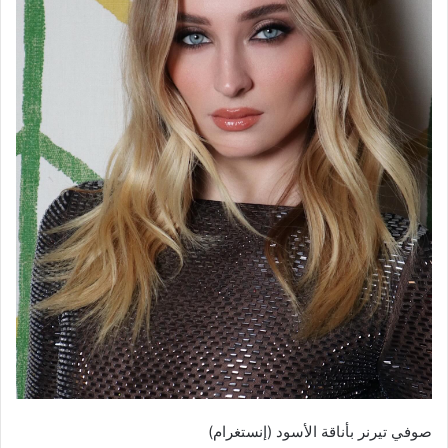
صوفي تيرنر بأناقة الأسود (إنستغرام)