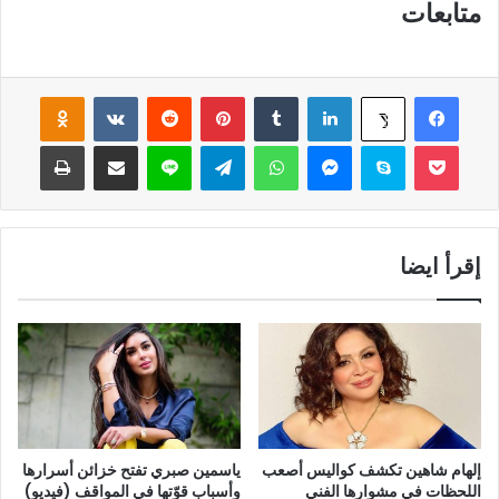
متابعات
فيسبوك
لينكدإن
‏Tumblr
بينتيريست
‏Reddit
‏VKontakte
Odnoklassniki
‫X
‫Pocket
سكايب
ماسنجر
واتساب
تيلقرام
لاين
مشاركة عبر البريد
طباعة
إقرأ ايضا
إلهام شاهين تكشف كواليس أصعب
ياسمين صبري تفتح خزائن أسرارها
اللحظات في مشوارها الفني
وأسباب قوّتها في المواقف (فيديو)