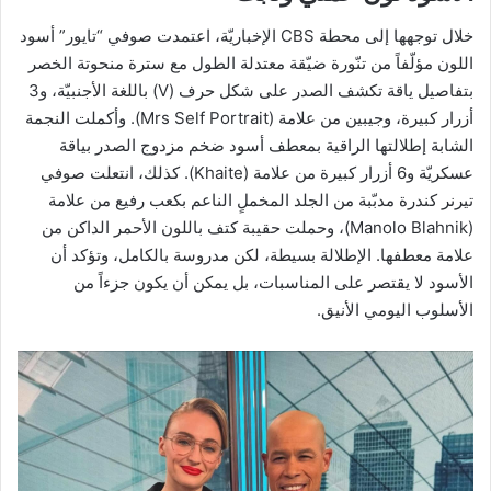
خلال توجهها إلى محطة CBS الإخباريّة، اعتمدت صوفي “تايور” أسود
اللون مؤلّفاً من تنّورة ضيّقة معتدلة الطول مع سترة منحوتة الخصر
بتفاصيل ياقة تكشف الصدر على شكل حرف (V) باللغة الأجنبيّة، و3
أزرار كبيرة، وجيبين من علامة (Mrs Self Portrait). وأكملت النجمة
الشابة إطلالتها الراقية بمعطف أسود ضخم مزدوج الصدر بياقة
عسكريّة و6 أزرار كبيرة من علامة (Khaite). كذلك، انتعلت صوفي
تيرنر كندرة مدبّبة من الجلد المخملٍ الناعم بكعب رفيع من علامة
(Manolo Blahnik)، وحملت حقيبة كتف باللون الأحمر الداكن من
علامة معطفها. الإطلالة بسيطة، لكن مدروسة بالكامل، وتؤكد أن
الأسود لا يقتصر على المناسبات، بل يمكن أن يكون جزءاً من
الأسلوب اليومي الأنيق.