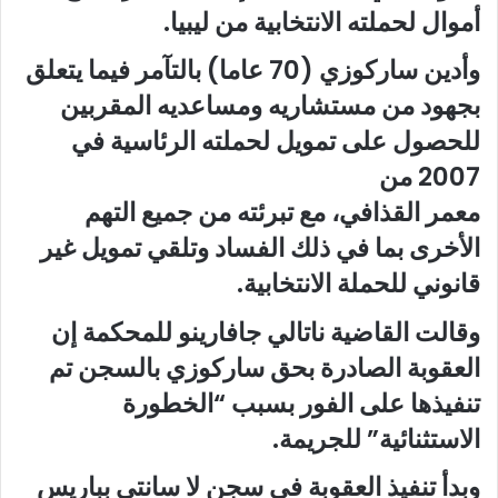
أموال لحملته الانتخابية من ليبيا.
وأدين ساركوزي (70 عاما) بالتآمر فيما يتعلق
بجهود من مستشاريه ومساعديه المقربين
للحصول على تمويل لحملته الرئاسية في
2007 من
معمر القذافي، مع تبرئته من جميع التهم
الأخرى بما في ذلك الفساد وتلقي تمويل غير
قانوني للحملة الانتخابية.
وقالت القاضية ناتالي جافارينو للمحكمة إن
العقوبة الصادرة بحق ساركوزي بالسجن تم
تنفيذها على الفور بسبب “الخطورة
الاستثنائية” للجريمة.
وبدأ تنفيذ العقوبة في سجن لا سانتي بباريس