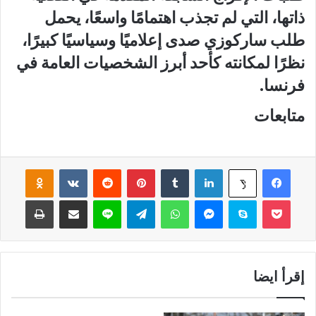
ذاتها، التي لم تجذب اهتمامًا واسعًا، يحمل
طلب ساركوزي صدى إعلاميًا وسياسيًا كبيرًا،
نظرًا لمكانته كأحد أبرز الشخصيات العامة في
فرنسا.
متابعات
فيسبوك
لينكدإن
‏Tumblr
بينتيريست
‏Reddit
‏VKontakte
Odnoklassniki
‫X
‫Pocket
سكايب
ماسنجر
واتساب
تيلقرام
لاين
مشاركة عبر البريد
طباعة
إقرأ ايضا