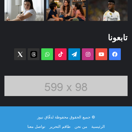
تابعونا
فيسبوك
‫YouTube
انستقرام
تيلقرام
‫TikTok
واتساب
threads
witter
© جميع الحقوق محفوظة لدفّاق نيوز
الرئيسية
من نحن
طاقم التحرير
تواصل معنا