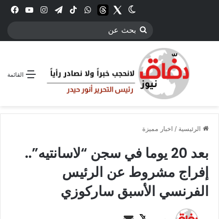
Twitter
الوضع المظلم
threads
واتساب
‫TikTok
تيلقرام
انستقرام
YouTube
فيس
بحث
عن
القائمة
الرئيسية
/
اخبار مميزة
بعد 20 يوما في سجن “لاسانتيه”..
إفراج مشروط عن الرئيس
الفرنسي الأسبق ساركوزي
ت
أ